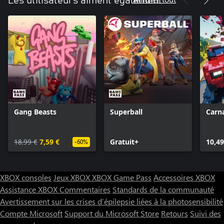
Les utilisateurs aiment également
Gang Beasts
Superball
Carna
18,99 €
7,59 €
Gratuit+
10,49
-60%
XBOX consoles
Jeux XBOX
XBOX Game Pass
Accessoires XBOX
Assistance XBOX
Commentaires
Standards de la communauté
Avertissement sur les crises d’épilepsie liées à la photosensibilité
Compte Microsoft
Support du Microsoft Store
Retours
Suivi des