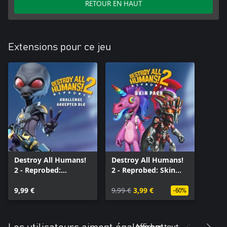
RETOUR EN HAUT
Extensions pour ce jeu
Destroy All Humans!
Destroy All Humans!
2 - Reprobed:
2 - Reprobed: Skin
Challenge Accepted
Pack
DLC
9,99 €
9,99 €
3,99 €
-60%
Afficher tout