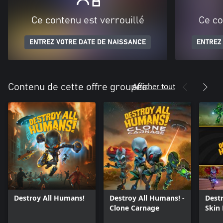
Ce contenu est verrouillé
Ce co
ENTREZ VOTRE DATE DE NAISSANCE
ENTREZ
Afficher tout
Contenu de cette offre groupée
Destroy All Humans!
Destroy All Humans! -
Dest
Clone Carnage
Skin