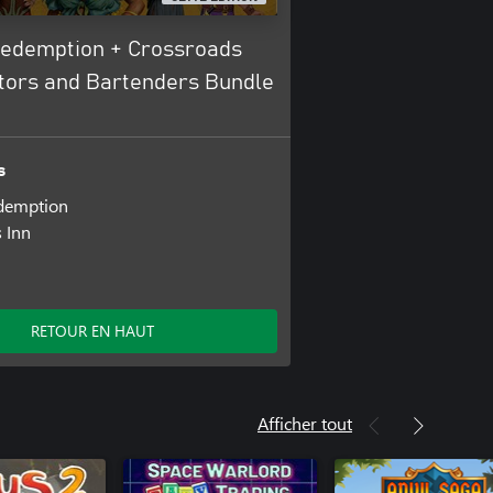
 Redemption + Crossroads
ctors and Bartenders Bundle
s
edemption
 Inn
RETOUR EN HAUT
Afficher tout