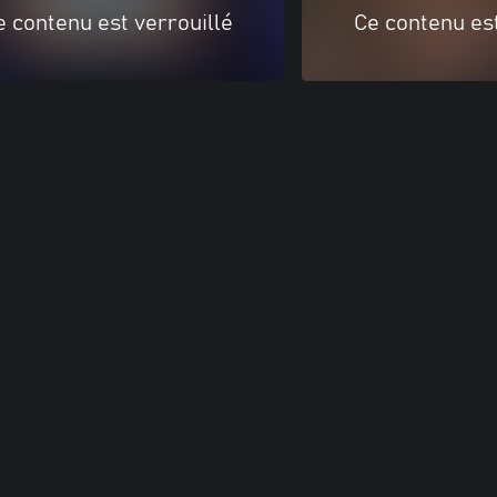
e contenu est verrouillé
Ce contenu est