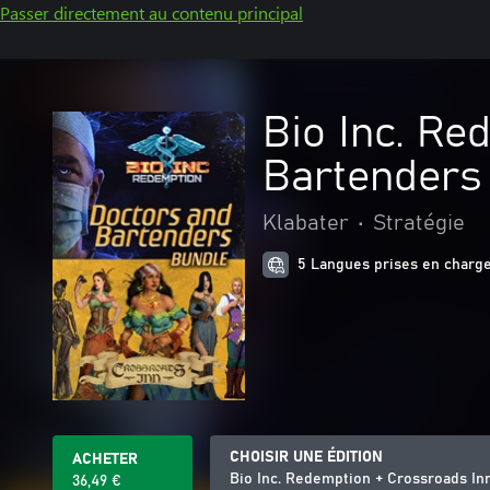
Passer directement au contenu principal
Bio Inc. Re
Bartenders
Klabater
•
Stratégie
5 Langues prises en charg
CHOISIR UNE ÉDITION
ACHETER
Bio Inc. Redemption + Crossroads In
36,49 €