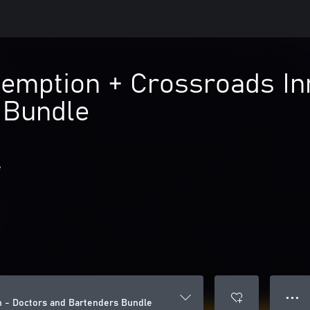
demption + Crossroads In
 Bundle
e
● ● ●
n - Doctors and Bartenders Bundle