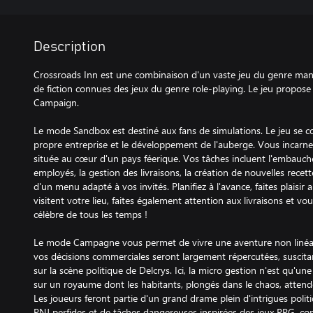
Description
Crossroads Inn est une combinaison d'un vaste jeu du genre ma
de fiction connues des jeux du genre role-playing. Le jeu propos
Campaign.
Le mode Sandbox est destiné aux fans de simulations. Le jeu se co
propre entreprise et le développement de l'auberge. Vous incarnez
située au cœur d'un pays féerique. Vos tâches incluent l'embauch
employés, la gestion des livraisons, la création de nouvelles recett
d'un menu adapté à vos invités. Planifiez à l'avance, faites plaisir
visitent votre lieu, faites également attention aux livraisons et vo
célèbre de tous les temps !
Le mode Campagne vous permet de vivre une aventure non linéai
vos décisions commerciales seront largement répercutées, suscitan
sur la scène politique de Delcrys. Ici, la micro gestion n'est qu'une
sur un royaume dont les habitants, plongés dans le chaos, atte
Les joueurs feront partie d'un grand drame plein d'intrigues polit
PNJ perfides et de tâches dangereuses inspirées des jeux RPG,