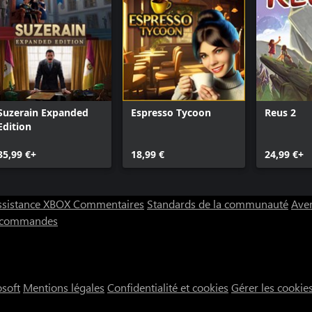
Suzerain Expanded
Espresso Tycoon
Reus 2
Edition
35,99 €+
18,99 €
24,99 €+
ssistance XBOX
Commentaires
Standards de la communauté
Aver
s commandes
osoft
Mentions légales
Confidentialité et cookies
Gérer les cookie