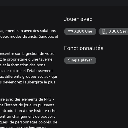
Jouer avec
nagement sim avec des solutions
XBOX One
XBOX Seri
e deux modes distincts, Sandbox et
Fonctionnalités
ncentre sur la gestion de votre
 le propriétaire d'une taverne
Single player
e et la formation des bons
es de cuisine et l'établissement
 aux différents groupes sociaux qui
us deviendrez l'aubergiste le plus
re avec des éléments de RPG -
t l'intérêt de joueurs puissants
 introduction à une histoire riche
ndent un changement de pouvoir.
iques, de personnages colorés, de
 comme sauver une femme de