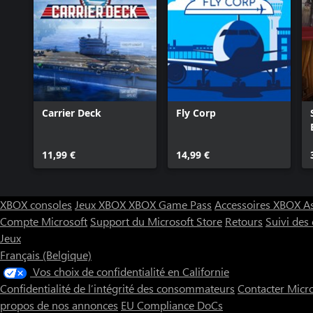
Carrier Deck
Fly Corp
11,99 €
14,99 €
XBOX consoles
Jeux XBOX
XBOX Game Pass
Accessoires XBOX
A
Compte Microsoft
Support du Microsoft Store
Retours
Suivi de
Jeux
Français (Belgique)
Vos choix de confidentialité en Californie
Confidentialité de l’intégrité des consommateurs
Contacter Micr
propos de nos annonces
EU Compliance DoCs