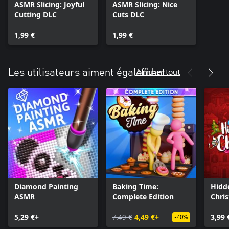
ASMR Slicing: Joyful
ASMR Slicing: Nice
Cutting DLC
Cuts DLC
1,99 €
1,99 €
Afficher tout
Les utilisateurs aiment également
Diamond Painting
Baking Time:
Hidd
ASMR
Complete Edition
Chri
5,29 €+
7,49 €
4,49 €+
3,99 
-40%