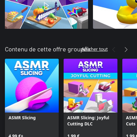
Afficher tout
Contenu de cette offre groupée
ASMR Slicing
ASMR Slicing: Joyful
ASMR 
Cutting DLC
Cuts
4,99 €+
1,99 €
1,99 