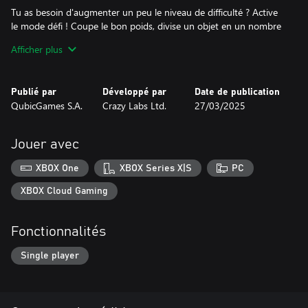
Tu as besoin d'augmenter un peu le niveau de difficulté ? Active
le mode défi ! Coupe le bon poids, divise un objet en un nombre
donné de parties, coupe un objet parfaitement en deux ou trouve
Afficher plus
des choses cachées à l'intérieur !
Progressez pour débloquer de nouveaux objets mystérieux et
Publié par
Développé par
Date de publication
collectez des pièces pour les niveaux terminés afin d'acheter des
QubicGames S.A.
Crazy Labs Ltd.
27/03/2025
lames épiques allant du sabre laser à la carte de crédit en passant
par la hache et la tronçonneuse !
Jouer avec
Relève les défis et deviens le maître ultime des tranches !
XBOX One
XBOX Series X|S
PC
XBOX Cloud Gaming
Fonctionnalités
Single player