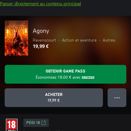
Passer directement au contenu principal
Agony
Ravenscourt
•
Action et aventure
•
Autres
19,99 €
OBTENIR GAME PASS
Économisez
18,00 €
avec
ACHETER
● ● ●
19,99 €
PEGI 18