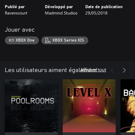
capacités à l'épreuve à travers un niveau de difficulté accru.
Publié par
Développé par
Date de publication
Ravenscourt
Madmind Studios
29/05/2018
Jouer avec
XBOX One
XBOX Series X|S
Afficher tout
Les utilisateurs aiment également