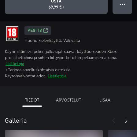
OSTA
● ● ●
69,99 €+
PEGI 18
Huono kielenkäyttö, Väkivalta
Käynnistämiesi pelien julkaisijat saavat käyttöoikeuden Xbox-
profiilitietoihiisi ja siihen liittyviin tietoihin pelaamisen aikana.
Lisätietoja
+Tarjoaa sovelluskohtaisia ostoksia.
Käytönvalvontatiedot.
Lisätietoja
TIEDOT
ARVOSTELUT
LISÄÄ
Galleria