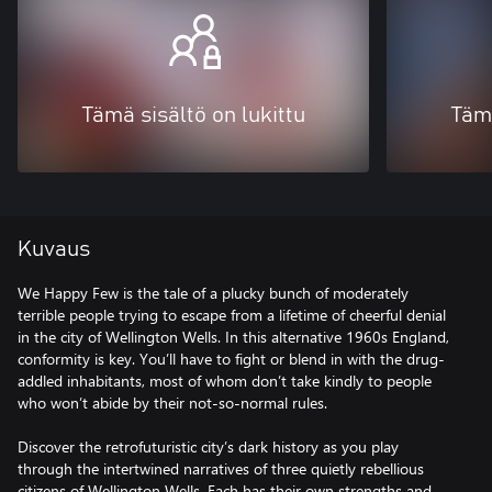
Tämä sisältö on lukittu
Tämä
Kuvaus
We Happy Few is the tale of a plucky bunch of moderately
terrible people trying to escape from a lifetime of cheerful denial
in the city of Wellington Wells. In this alternative 1960s England,
conformity is key. You’ll have to fight or blend in with the drug-
addled inhabitants, most of whom don’t take kindly to people
who won’t abide by their not-so-normal rules.
Discover the retrofuturistic city’s dark history as you play
through the intertwined narratives of three quietly rebellious
citizens of Wellington Wells. Each has their own strengths and