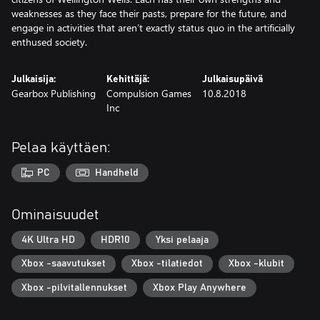
weaknesses as they face their pasts, prepare for the future, and
engage in activities that aren’t exactly status quo in the artificially
enthused society.
Julkaisija:
Kehittäjä:
Julkaisupäivä
Gearbox Publishing
Compulsion Games
10.8.2018
Inc
Pelaa käyttäen:
PC
Handheld
Ominaisuudet
4K Ultra HD
HDR10
Yksi pelaaja
Xbox -saavutukset
Xbox -tilatiedot
Xbox -klubit
Xbox -pilvitallennukset
Xbox Play Anywhere