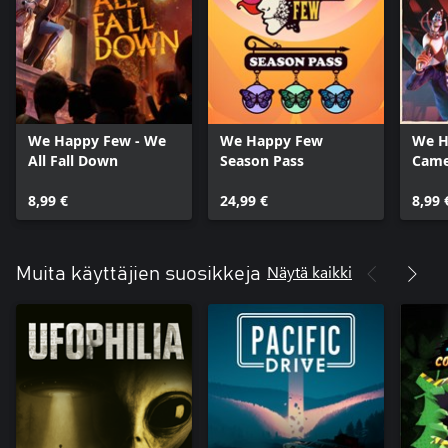
We Happy Few - We
We Happy Few
We H
All Fall Down
Season Pass
Came
8,99 €
24,99 €
8,99 
Näytä kaikki
Muita käyttäjien suosikkeja