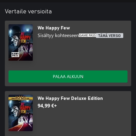
Vertaile versioita
We Happy Few
Sisältyy kohteeseen
TÄMÄ VERSIO
PALAA ALKUUN
We Happy Few Deluxe Edition
94,99 €+