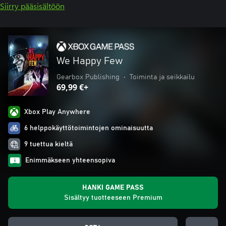
Siirry pääsisältöön
We Happy Few
Gearbox Publishing
•
Toiminta ja seikkailu
69,99 €+
Xbox Play Anywhere
6 helppokäyttötoimintojen ominaisuutta
9 tuettua kieltä
Enimmäkseen yhteensopiva
HANKI GAME PASS
Sisältyy tuotteeseen Premium