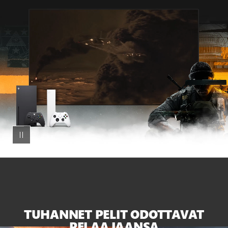
Montaasi
Call
of
Duty:
Black
Ops
6:sta
TV-
ruudulla
XBOX
Series X:n
ja
valkoisen
Series S:n
vieressä
TUHANNET PELIT ODOTTAVAT
PELAAJAANSA