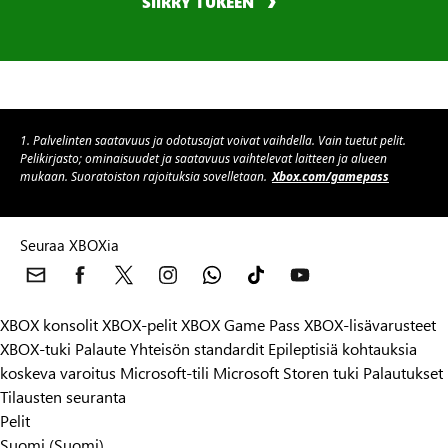
SIIRRY TUKEEN
1. Palvelinten saatavuus ja odotusajat voivat vaihdella. Vain tuetut pelit.
Pelikirjasto; ominaisuudet ja saatavuus vaihtelevat laitteen ja alueen
mukaan. Suoratoiston rajoituksia sovelletaan.
Xbox.com/gamepass
Seuraa XBOXia
XBOX konsolit
XBOX-pelit
XBOX Game Pass
XBOX-lisävarusteet
XBOX-tuki
Palaute
Yhteisön standardit
Epileptisiä kohtauksia
koskeva varoitus
Microsoft-tili
Microsoft Storen tuki
Palautukset
Tilausten seuranta
Pelit
Suomi (Suomi)