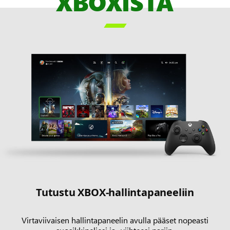
XBOXISTA

Tutustu XBOX-hallintapaneeliin
Virtaviivaisen hallintapaneelin avulla pääset nopeasti
suosikkipeliesi ja -viihteesi pariin.