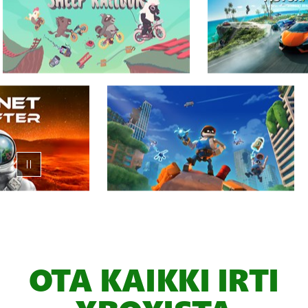
Animaatiokaruselli
XBOX
Game
Pass
OTA KAIKKI IRTI
-
peleistä,
PAIKKAMERKKI