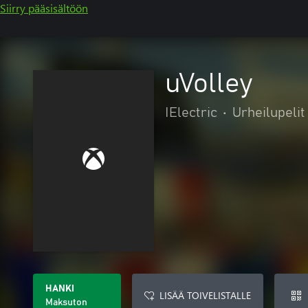
Siirry pääsisältöön
uVolley
IElectric
•
Urheilupelit
HANKI
LISÄÄ TOIVELISTALLE
Maksuton