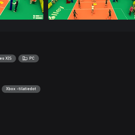
es X|S
PC
Xbox -tilatiedot