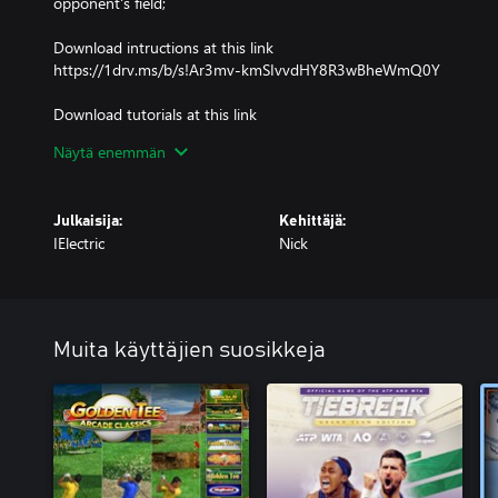
opponent's field;
Download intructions at this link
https://1drv.ms/b/s!Ar3mv-kmSIvvdHY8R3wBheWmQ0Y
Download tutorials at this link
https://1drv.ms/b/s!Ar3mv-kmSIvvczswSU2IlefoQY4
Näytä enemmän
Julkaisija:
Kehittäjä:
IElectric
Nick
Muita käyttäjien suosikkeja