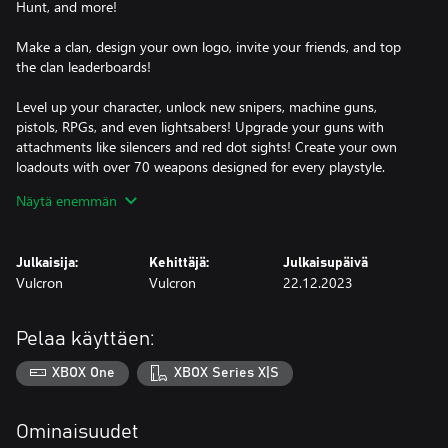
Hunt, and more!
Make a clan, design your own logo, invite your friends, and top
the clan leaderboards!
Level up your character, unlock new snipers, machine guns,
pistols, RPGs, and even lightsabers! Upgrade your guns with
attachments like silencers and red dot sights! Create your own
loadouts with over 70 weapons designed for every playstyle.
Näytä enemmän
Customize your character with new hats, boots, gear, skins and
more! Create your own style with the Skin Creator, and share
your designs with friends.
Julkaisija:
Kehittäjä:
Julkaisupäivä
Vulcron
Vulcron
22.12.2023
Play to win: All items can be earned through playing the game,
no purchase necessary!
Pelaa käyttäen:
XBOX One
XBOX Series X|S
Ominaisuudet