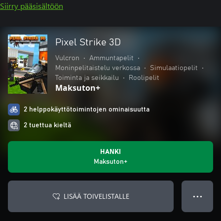
Siirry pääsisältöön
Pixel Strike 3D
Vulcron
•
Ammuntapelit
•
Moninpelitaistelu verkossa
•
Simulaatiopelit
•
Toiminta ja seikkailu
•
Roolipelit
Maksuton+
2 helppokäyttötoimintojen ominaisuutta
2 tuettua kieltä
HANKI
Maksuton+
LISÄÄ TOIVELISTALLE
● ● ●