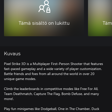
Tämä sisältö on lukittu
Tämä
Kuvaus
Pixel Strike 3D is a Multiplayer First-Person Shooter that features
fast-paced gameplay and a wide variety of player customization.
Battle friends and foes from all around the world in over 20
unique game modes.
Climb the leaderboards in competitive modes like Free For All,
Team Deathmatch, Capture The Flag, Bomb Defuse, and many
more!.
Play fun minigames like Dodgeball, One in The Chamber, Duck