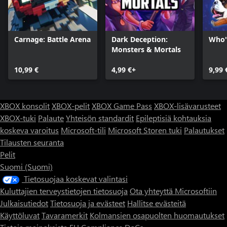
Carnage: Battle Arena
Dark Deception:
Who'
Monsters & Mortals
10,99 €
4,99 €+
9,99 
XBOX konsolit
XBOX-pelit
XBOX Game Pass
XBOX-lisävarusteet
XBOX-tuki
Palaute
Yhteisön standardit
Epileptisiä kohtauksia
koskeva varoitus
Microsoft-tili
Microsoft Storen tuki
Palautukset
Tilausten seuranta
Pelit
Suomi (Suomi)
Tietosuojaa koskevat valintasi
Kuluttajien terveystietojen tietosuoja
Ota yhteyttä Microsoftiin
Julkaisutiedot
Tietosuoja ja evästeet
Hallitse evästeitä
Käyttöluvat
Tavaramerkit
Kolmansien osapuolten huomautukset