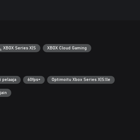
XBOX Series X|S
XBOX Cloud Gaming
i pelaaja
60fps+
Optimoitu Xbox Series X|S:lle
jain