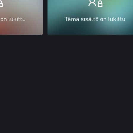
on lukittu
Tämä sisältö on lukittu