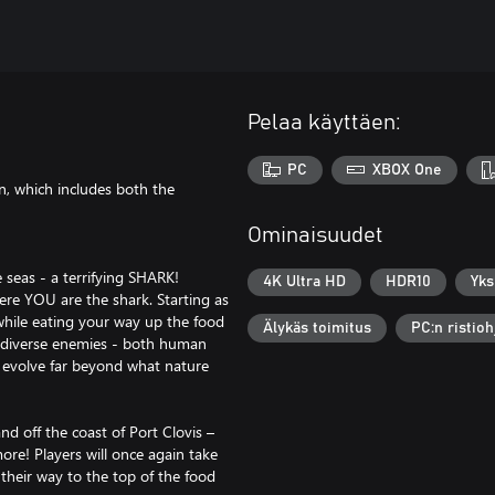
Pelaa käyttäen:
PC
XBOX One
, which includes both the
Ominaisuudet
 seas - a terrifying SHARK!
4K Ultra HD
HDR10
Yks
ere YOU are the shark. Starting as
while eating your way up the food
Älykäs toimitus
PC:n ristioh
g diverse enemies - both human
d evolve far beyond what nature
d off the coast of Port Clovis –
ore! Players will once again take
 their way to the top of the food