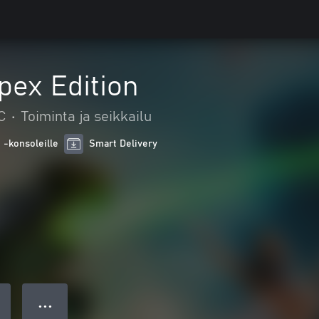
pex Edition
C
•
Toiminta ja seikkailu
 -konsoleille
Smart Delivery
● ● ●