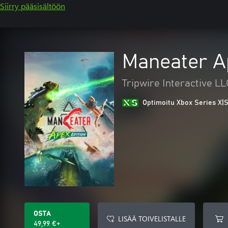
Siirry pääsisältöön
Maneater A
Tripwire Interactive LL
Optimoitu Xbox Series X|S
OSTA
LISÄÄ TOIVELISTALLE
49,99 €+