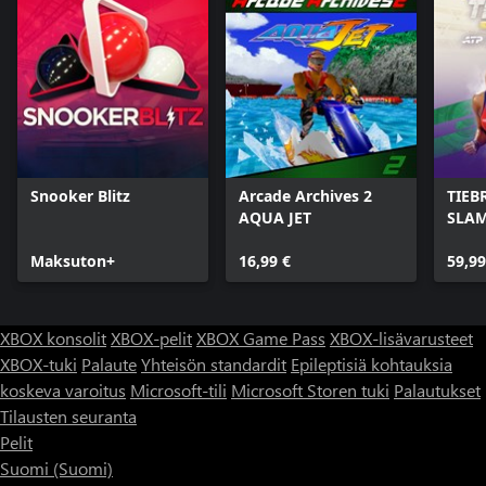
Snooker Blitz
Arcade Archives 2
TIEB
AQUA JET
SLAM
Maksuton+
16,99 €
59,99
XBOX konsolit
XBOX-pelit
XBOX Game Pass
XBOX-lisävarusteet
XBOX-tuki
Palaute
Yhteisön standardit
Epileptisiä kohtauksia
koskeva varoitus
Microsoft-tili
Microsoft Storen tuki
Palautukset
Tilausten seuranta
Pelit
Suomi (Suomi)