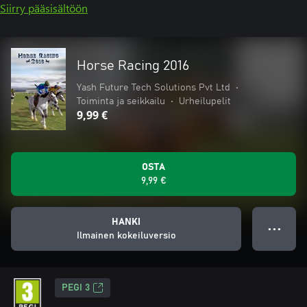
Siirry pääsisältöön
Horse Racing 2016
Yash Future Tech Solutions Pvt Ltd
•
Toiminta ja seikkailu
•
Urheilupelit
9,99 €
OSTA
9,99 €
HANKI
● ● ●
Ilmainen kokeiluversio
PEGI 3