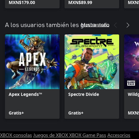
MXN$179.00
MXN$89.99
MXN$
Mostrar todo
A los usuarios también les gusta esto
Apex Legends™
Spectre Divide
Wild
Gratis+
Gratis+
MXN$
XBOX consolas
Juegos de XBOX
XBOX Game Pass
Accesorios