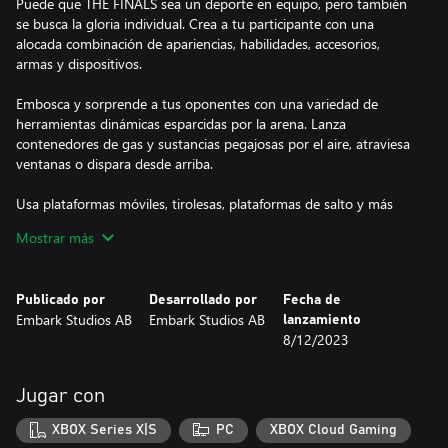
Puede que THE FINALS sea un deporte en equipo, pero también
se busca la gloria individual. Crea a tu participante con una
alocada combinación de apariencias, habilidades, accesorios,
armas y dispositivos.
Embosca y sorprende a tus oponentes con una variedad de
herramientas dinámicas esparcidas por la arena. Lanza
contenedores de gas y sustancias pegajosas por el aire, atraviesa
ventanas o dispara desde arriba.
Usa plataformas móviles, tirolesas, plataformas de salto y más
para crear momentos traicioneros e inolvidables. Elimina a tus
Mostrar más
enemigos con botes de basura, macetas, sillas de oficina y
camillas de hospital.
Publicado por
Desarrollado por
Fecha de
Tu imaginación es la que pone los límites.
Embark Studios AB
Embark Studios AB
lanzamiento
8/12/2023
Jugar con
XBOX Series X|S
PC
XBOX Cloud Gaming