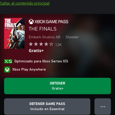
Saltar al contenido principal
THE FINALS
Embark Studios AB
•
Shooter
1.2K
Gratis+
Optimizado para Xbox Series X|S
Xbox Play Anywhere
OBTENER
Gratis+
OBTENER GAME PASS
● ● ●
Incluido en Essential