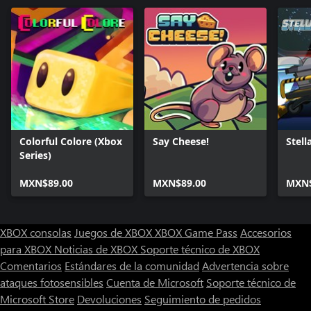
Colorful Colore (Xbox
Say Cheese!
Stell
Series)
MXN$89.00
MXN$89.00
MXN$
XBOX consolas
Juegos de XBOX
XBOX Game Pass
Accesorios
para XBOX
Noticias de XBOX
Soporte técnico de XBOX
Comentarios
Estándares de la comunidad
Advertencia sobre
ataques fotosensibles
Cuenta de Microsoft
Soporte técnico de
Microsoft Store
Devoluciones
Seguimiento de pedidos