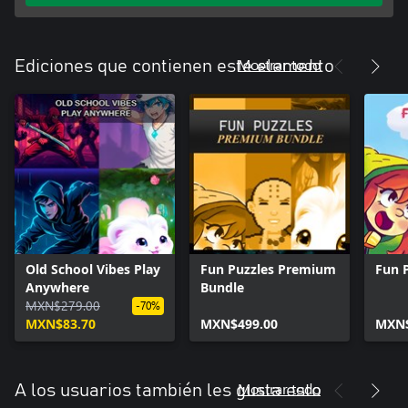
Mostrar todo
Ediciones que contienen este elemento
Old School Vibes Play
Fun Puzzles Premium
Fun 
Anywhere
Bundle
MXN$279.00
-70%
MXN$83.70
MXN$499.00
MXN$
Mostrar todo
A los usuarios también les gusta esto