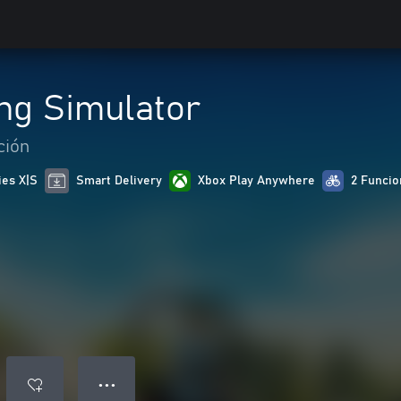
g Simulator
ción
ies X|S
Smart Delivery
Xbox Play Anywhere
2 Funcio
● ● ●