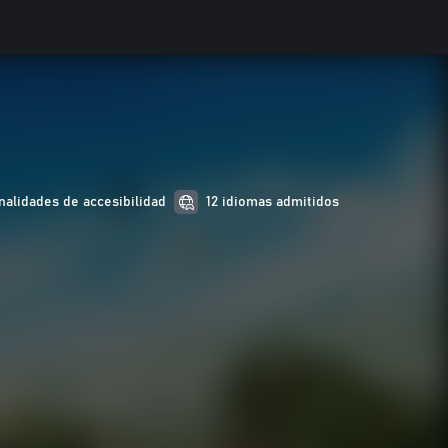
nalidades de accesibilidad
12 idiomas admitidos