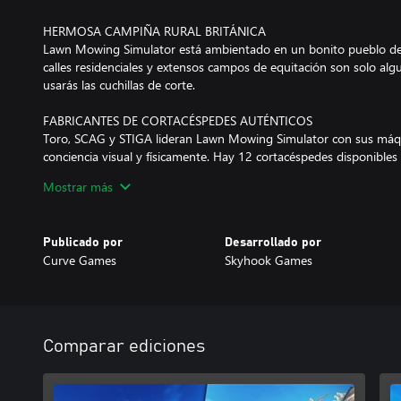
HERMOSA CAMPIÑA RURAL BRITÁNICA
Lawn Mowing Simulator está ambientado en un bonito pueblo de 
calles residenciales y extensos campos de equitación son solo alg
usarás las cuchillas de corte.
FABRICANTES DE CORTACÉSPEDES AUTÉNTICOS
Toro, SCAG y STIGA lideran Lawn Mowing Simulator con sus máqu
conciencia visual y físicamente. Hay 12 cortacéspedes disponibles
sus propios retos, accesorios y mejoras.
Mostrar más
GESTIÓN EMPRESARIAL FIEL Y ATENTA
Crea tu propia empresa de cuidado de césped desde cero. Compra
Publicado por
Desarrollado por
empleados, invierte en publicidad y equilibra las cuentas a medida
Curve Games
Skyhook Games
Comparar ediciones