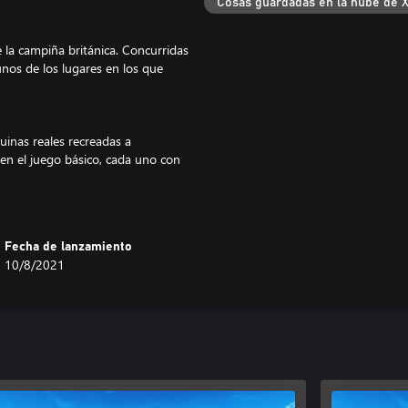
Cosas guardadas en la nube de 
la campiña británica. Concurridas
unos de los lugares en los que
inas reales recreadas a
 en el juego básico, cada uno con
 y mejora la sede, contrata
Fecha de lanzamiento
 que creces y amplías el negocio.
10/8/2021