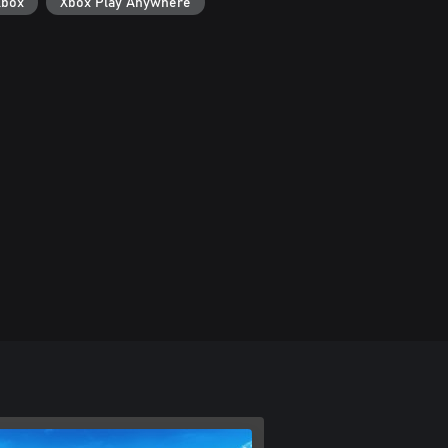
Xbox
Xbox Play Anywhere