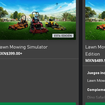
ESTA EDICIÓN
awn Mowing Simulator
Lawn Mow
XN$399.00+
Edition
MXN$489.
Juegos inc
Lawn Mowi
Complemen
Dino Safar
Ancient Bri