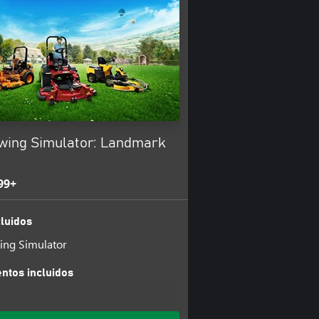
ing Simulator: Landmark
99+
luidos
ng Simulator
tos incluidos
i
tain