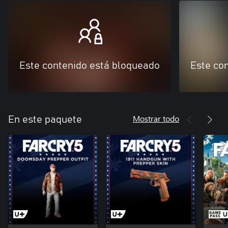
Este contenido está bloqueado
Este co
Mostrar todo
En este paquete