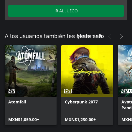
IR AL JUEGO
Mostrar todo
A los usuarios también les gusta esto
Atomfall
Cyberpunk 2077
Avata
Pand
MXN$1,059.00+
MXN$1,230.00+
MXN$