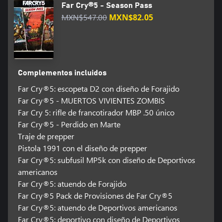
Far Cry®5 - Season Pass
MXN$547.00
MXN$82.05
Complementos incluidos
Far Cry®5: escopeta D2 con diseño de Forajido
Far Cry®5 - MUERTOS VIVIENTES ZOMBIS
Far Cry 5: rifle de francotirador MBP .50 único
Far Cry®5 - Perdido en Marte
Traje de prepper
Pistola 1991 con el diseño de prepper
Far Cry®5: subfusil MP5k con diseño de Deportivos
americanos
Far Cry®5: atuendo de Forajido
Far Cry®5 Pack de Provisiones de Far Cry®5
Far Cry®5: atuendo de Deportivos americanos
Far Cry®5: deportivo con diseño de Deportivos