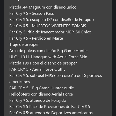
Pistola .44 Magnum con diseño único
Far Cry®5 - Season Pass
Far Cry®5: escopeta D2 con diseño de Forajido
Far Cry®5 - MUERTOS VIVIENTES ZOMBIS
Far Cry 5: rifle de francotirador MBP .50 único
Far Cry®5 - Perdido en Marte
Traje de prepper
Arco de poleas con diseño Big Game Hunter
ULC - 1911 Handgun with Aerial Force Skin
Pistola 1991 con el diseño de prepper
FAR CRY 5 - Aerial Force Outfit
Far Cry®5: subfusil MP5k con diseño de Deportivos
americanos
FAR CRY 5 - Big Game Hunter outfit
Helicóptero con diseño Aerial Force
Far Cry®5: atuendo de Forajido
Far Cry®5 Pack de Provisiones de Far Cry®5
Far Cry®5: atuendo de Deportivos americanos