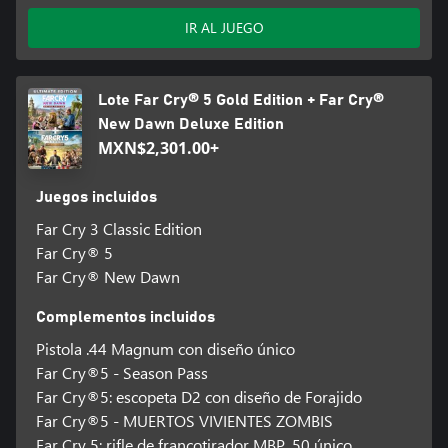
IR AL JUEGO
Lote Far Cry® 5 Gold Edition + Far Cry®
New Dawn Deluxe Edition
MXN$2,301.00+
Juegos incluidos
Far Cry 3 Classic Edition
Far Cry® 5
Far Cry® New Dawn
Complementos incluidos
Pistola .44 Magnum con diseño único
Far Cry®5 - Season Pass
Far Cry®5: escopeta D2 con diseño de Forajido
Far Cry®5 - MUERTOS VIVIENTES ZOMBIS
Far Cry 5: rifle de francotirador MBP .50 único