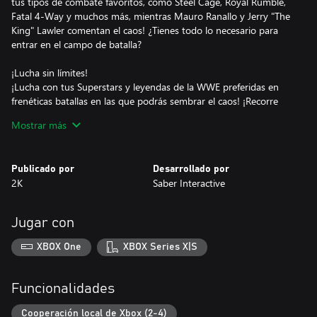
tus tipos de combate favoritos, como Steel Cage, Royal Rumble,
Fatal 4-Way y muchos más, mientras Mauro Ranallo y Jerry "The
King" Lawler comentan el caos! ¿Tienes todo lo necesario para
entrar en el campo de batalla?
¡Lucha sin límites!
¡Lucha con tus Superstars y leyendas de la WWE preferidas en
frenéticas batallas en las que podrás sembrar el caos! ¡Recorre
entornos interactivos, ejecuta movimientos espectaculares y usa
Mostrar más
tus habilidades para acabar con tu rival!
¡Lucha por todo el mundo!
Publicado por
Desarrollado por
Juega a un nuevo modo historia contado a través de un cómic
2K
Saber Interactive
junto a Paul Heyman y Stone Cold Steve Austin, y ayuda a
encontrar a las nuevas Superstars de la WWE. Lucha junto a
personajes carismáticos y únicos contra Superstars ya conocidas
Jugar con
de la WWE para poner a prueba tus agallas y demostrar tus
habilidades mientras desbloqueas nuevos personajes y
XBOX One
XBOX Series X|S
Battlegrounds.
¡Es tu Battleground!
Funcionalidades
¡Aduéñate de WWE 2K Battlegrounds con montones de partes
de personalización mientras creas, personalizas y editas tus
Cooperación local de Xbox (2-4)