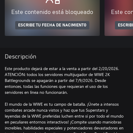
Este contenido está bloqueado
Este co
ESCRIBE TU FECHA DE NACIMIENTO
ESCRIB
Descripción
Este producto dejará de estar a la venta a partir del 2/20/2026.
ATENCIÓN: todos los servidores multijugador de WWE 2K
Battlegrounds se apagarán a partir del 7/9/2026. Desde
entonces, todas las funciones que requieran el uso de los
servidores en línea no funcionarán.
El mundo de la WWE es tu campo de batalla. ¡Únete a intensos
combates arcade nunca vistos y haz que tus Superstars y
leyendas de la WWE preferidas luchen entre sí por todo el mundo
en peculiares entornos interactivos! ¡Compite usando maniobras
increíbles, habilidades especiales y potenciadores devastadores en