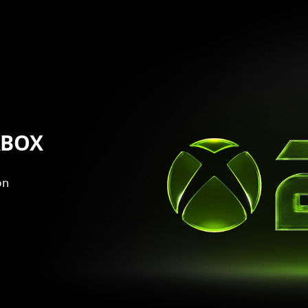
 XBOX
ón