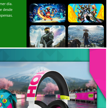
mer día.
te desde
mpensas.