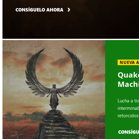
CONSÍGUELO AHORA
NUEVA 
Quake
Mach
Lucha a tr
intermina
retorcidos
CONSÍG