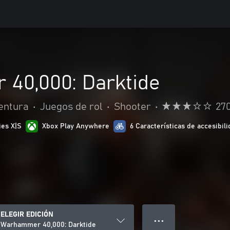
40,000: Darktide
entura
•
Juegos de rol
•
Shooter
•
27
ies X|S
Xbox Play Anywhere
6 Características de accesibil
ELEGIR EDICIÓN
● ● ●
Warhammer 40,000: Darktide