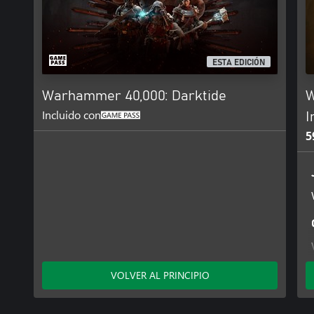
ESTA EDICIÓN
Warhammer 40,000: Darktide
W
Incluido con
I
5
VOLVER AL PRINCIPIO