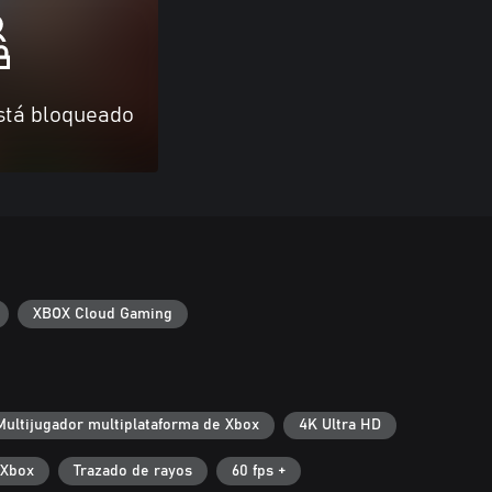
stá bloqueado
XBOX Cloud Gaming
Multijugador multiplataforma de Xbox
4K Ultra HD
 Xbox
Trazado de rayos
60 fps +