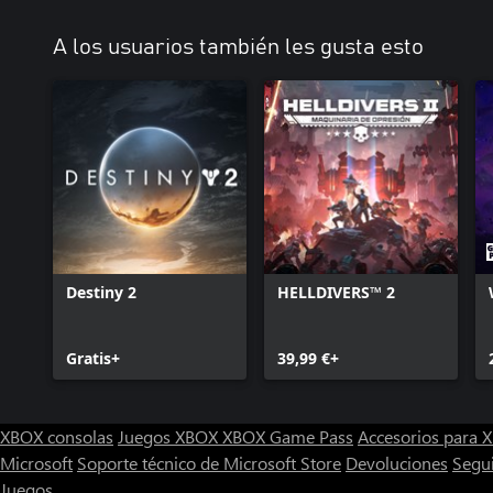
A los usuarios también les gusta esto
Destiny 2
HELLDIVERS™ 2
Gratis+
39,99 €+
XBOX consolas
Juegos XBOX
XBOX Game Pass
Accesorios para
Microsoft
Soporte técnico de Microsoft Store
Devoluciones
Segu
Juegos