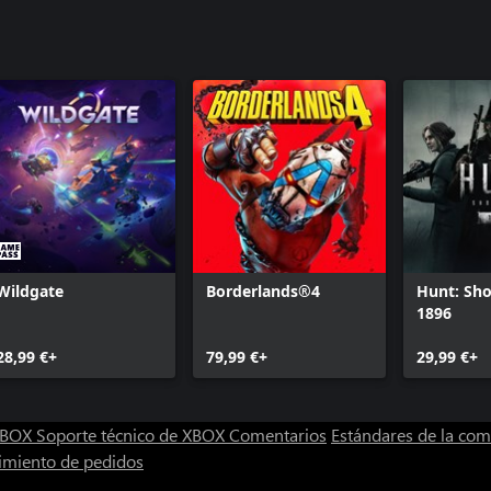
Wildgate
Borderlands®4
Hunt: S
1896
28,99 €+
79,99 €+
29,99 €+
 XBOX
Soporte técnico de XBOX
Comentarios
Estándares de la co
imiento de pedidos