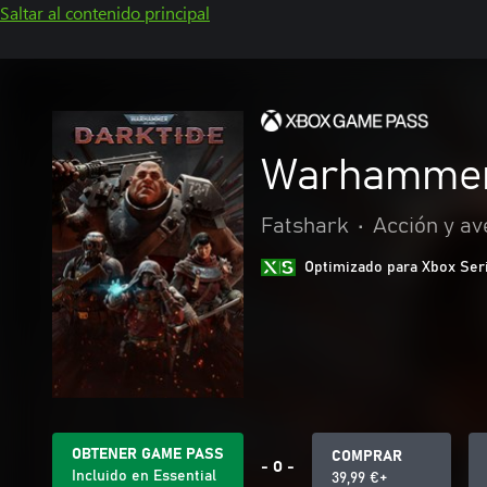
Saltar al contenido principal
Warhammer 
Fatshark
•
Acción y av
Optimizado para Xbox Ser
OBTENER GAME PASS
COMPRAR
- O -
Incluido en Essential
39,99 €+