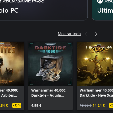
olo PC
Ulti
Mostrar todo
r 40,000:
Warhammer 40,000:
Warhammer 40,000
- Arbites
Darktide - Aquila
Darktide - Hive Sc
uxe Edition
Welcome Offer
Class Deluxe Editi
,34 €
4,99 €
18,99 €
14,24 €
-35 %
-2