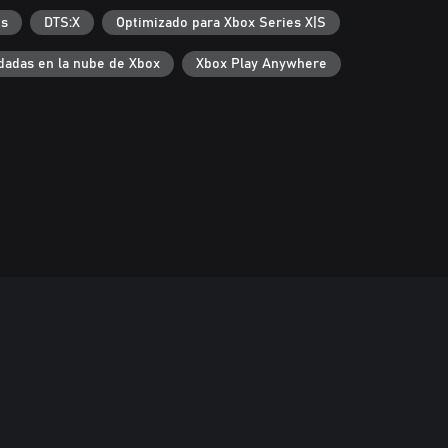
os
DTS:X
Optimizado para Xbox Series X|S
dadas en la nube de Xbox
Xbox Play Anywhere