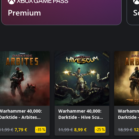
Premium
S
Warhammer 40,000:
Warhammer 40,000:
Warhamme
Darktide - Arbites
Darktide - Hive Scum
Darktide 
Class
Class
Class Del
11,99 €
7,79 €
11,99 €
8,99 €
18,99 €
12
-35 %
-25 %