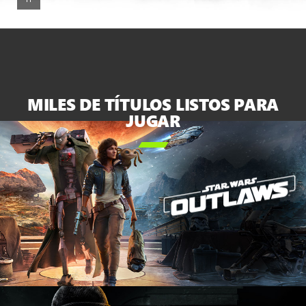
junto
a
la
XBOX
Series X
y
la
MILES DE TÍTULOS LISTOS PARA
Series S
JUGAR
blanca
