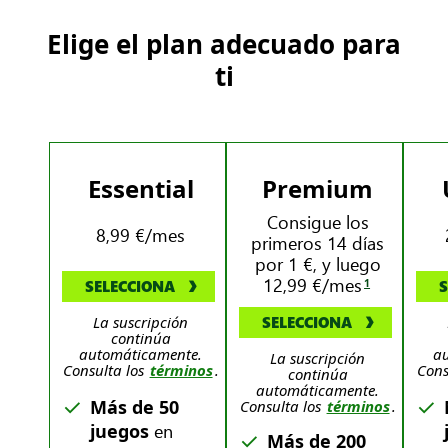
Elige el plan adecuado para
ti
Essential
Premium
Consigue los
8,99 €/mes
primeros 14 días
por 1 €, y luego
12,99 €/mes
1
SELECCIONA
S
La suscripción
SELECCIONA
continúa
automáticamente.
a
La suscripción
Consulta los
términos
.
Cons
continúa
automáticamente.
Más de 50
Consulta los
términos
.
en
juegos
Más de 200