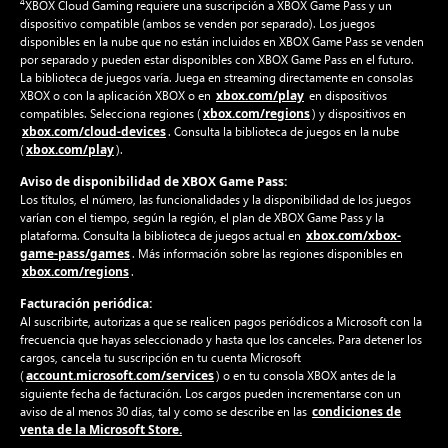
4
XBOX Cloud Gaming requiere una suscripción a XBOX Game Pass y un
dispositivo compatible (ambos se venden por separado). Los juegos
disponibles en la nube que no están incluidos en XBOX Game Pass se venden
por separado y pueden estar disponibles con XBOX Game Pass en el futuro.
La biblioteca de juegos varía. Juega en streaming directamente en consolas
xbox.com/play
XBOX o con la aplicación XBOX o en
en dispositivos
xbox.com/regions
compatibles. Selecciona regiones (
) y dispositivos en
xbox.com/cloud-devices
. Consulta la biblioteca de juegos en la nube
xbox.com/play
(
).
Aviso de disponibilidad de XBOX Game Pass:
Los títulos, el número, las funcionalidades y la disponibilidad de los juegos
varían con el tiempo, según la región, el plan de XBOX Game Pass y la
xbox.com/xbox-
plataforma. Consulta la biblioteca de juegos actual en
game-pass/games
. Más información sobre las regiones disponibles en
xbox.com/regions
.
Facturación periódica:
Al suscribirte, autorizas a que se realicen pagos periódicos a Microsoft con la
frecuencia que hayas seleccionado y hasta que los canceles. Para detener los
cargos, cancela tu suscripción en tu cuenta Microsoft
account.microsoft.com/services
(
) o en tu consola XBOX antes de la
siguiente fecha de facturación. Los cargos pueden incrementarse con un
condiciones de
aviso de al menos 30 días, tal y como se describe en las
venta de la Microsoft Store.