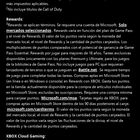
más impuestos aplicables.
2
No incluye títulos de Call of Duty
Rewards:
3
Solo
Rewards: se aplican términos. Se requiere una cuenta de Microsoft.
mercados seleccionados
. Rewards varía en función del plan de Game Pass
y el nivel de Rewards. El valor de los puntos varía según la moneda del
mercado local, el nivel de Rewards y la cantidad de puntos canjeados. Los
multiplicadores de puntos comparados con el potencial de ganancia de Game
Pass Essential. Rewards por jugar para mayores de 18 años. Tareas exclusivas
disponibles únicamente con los planes Premium y Ultimate, para los juegos
de la biblioteca de Game Pass. No incluye juegos para PC que requieran
Battle.net
lanzadores de terceros o que se jueguen en
. Se requiere tiempo
de juego para completar todas las tareas. Compras aptas en Microsoft Store
(en línea o en Windows o consola) en Rewards con XBOX. Gasta tus puntos
en la tienda: actualmente disponible para la compra de artículos individuales
en Microsoft Store, excluidas las suscripciones. Requiere una compra mínima
Microsoft.com/msa
para canjear puntos.
. Tarjetas regalo de XBOX: para
compras aptas en Microsoft Store dentro de los 90 días posteriores al canje.
microsoft.com/cardterms
. El valor de los puntos varía según la moneda
del mercado local, el nivel de Rewards y la cantidad de puntos canjeados. El
valor de los puntos varía según las fluctuaciones de la divisa, el nivel de
Rewards y la cantidad de puntos canjeados.
XBOX Cloud Gaming: