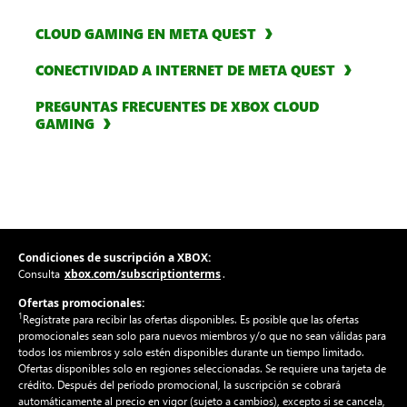
CLOUD GAMING EN META QUEST
CONECTIVIDAD A INTERNET DE META QUEST
PREGUNTAS FRECUENTES DE XBOX CLOUD 
GAMING
Condiciones de suscripción a XBOX:
xbox.com/subscriptionterms
Consulta
.
Ofertas promocionales:
1
Regístrate para recibir las ofertas disponibles. Es posible que las ofertas
promocionales sean solo para nuevos miembros y/o que no sean válidas para
todos los miembros y solo estén disponibles durante un tiempo limitado.
Ofertas disponibles solo en regiones seleccionadas. Se requiere una tarjeta de
crédito. Después del período promocional, la suscripción se cobrará
automáticamente al precio en vigor (sujeto a cambios), excepto si se cancela,