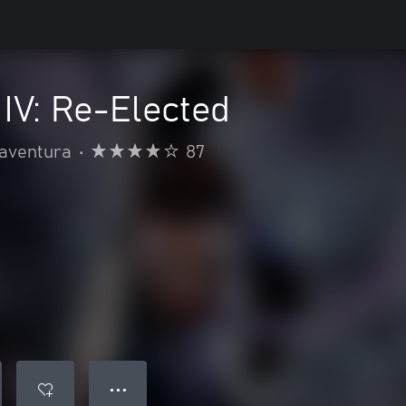
IV: Re-Elected
 aventura
•
87
● ● ●