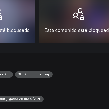
stá bloqueado
Este contenido está bloquea
es X|S
XBOX Cloud Gaming
Multijugador en línea (2-2)