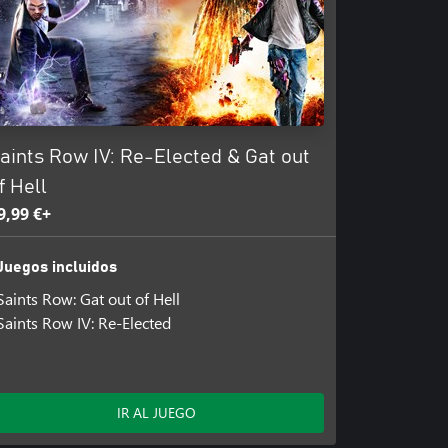
aints Row IV: Re-Elected & Gat out
f Hell
9,99 €+
Juegos incluidos
Saints Row: Gat out of Hell
Saints Row IV: Re-Elected
IR AL JUEGO