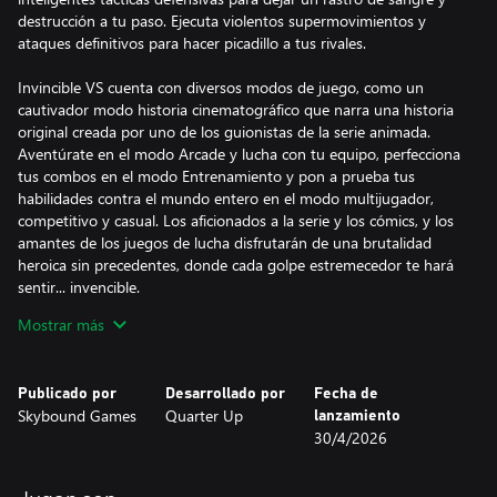
destrucción a tu paso. Ejecuta violentos supermovimientos y
ataques definitivos para hacer picadillo a tus rivales.
Invincible VS cuenta con diversos modos de juego, como un
cautivador modo historia cinematográfico que narra una historia
original creada por uno de los guionistas de la serie animada.
Aventúrate en el modo Arcade y lucha con tu equipo, perfecciona
tus combos en el modo Entrenamiento y pon a prueba tus
habilidades contra el mundo entero en el modo multijugador,
competitivo y casual. Los aficionados a la serie y los cómics, y los
amantes de los juegos de lucha disfrutarán de una brutalidad
heroica sin precedentes, donde cada golpe estremecedor te hará
sentir... invencible.
Mostrar más
Este es el primer título del nuevo Quarter Up™, el primer estudio
interno de Skybound, dirigido por antiguos miembros del equipo
de desarrollo principal de Killer Instinct (2013).
Publicado por
Desarrollado por
Fecha de
Skybound Games
Quarter Up
lanzamiento
30/4/2026