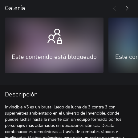
Galería
Este contenido está bloqueado
Este co
Descripción
Invincible VS es un brutal juego de lucha de 3 contra 3 con
superhéroes ambientado en el universo de Invencible, donde
puedes luchar hasta la muerte con un equipo formado por los
personajes más aclamados en ubicaciones icónicas. Desata
combinaciones demoledoras a través de combates rápidos e
inteligentes tácticas defensivas para dejar un rastro de sangre y