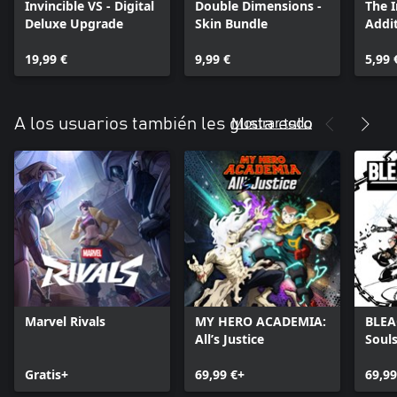
Invincible VS - Digital
Double Dimensions -
The 
Deluxe Upgrade
Skin Bundle
Addit
19,99 €
9,99 €
5,99 
Mostrar todo
A los usuarios también les gusta esto
Marvel Rivals
MY HERO ACADEMIA:
BLEA
All’s Justice
Soul
Gratis+
69,99 €+
69,99