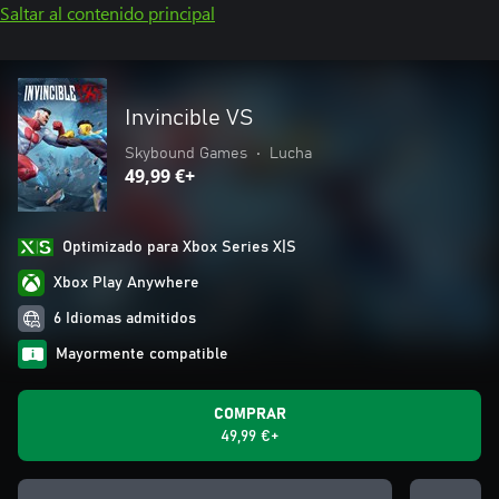
Saltar al contenido principal
Invincible VS
Skybound Games
•
Lucha
49,99 €+
Optimizado para Xbox Series X|S
Xbox Play Anywhere
6 Idiomas admitidos
Mayormente compatible
COMPRAR
49,99 €+