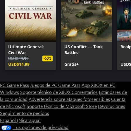
Ultimate General:
US Conflict — Tank
Realp
Civil War
Battles
USD$29.99
-50%
USD$14.99
Gratis+
USD$
PC Game Pass
Juegos de PC Game Pass
App XBOX en PC
Windows
Soporte técnico de XBOX
Comentarios
Estándares de
la comunidad
Advertencia sobre ataques fotosensibles
Cuenta
de Microsoft
Soporte técnico de Microsoft Store
Devoluciones
Seguimiento de pedidos
Español (Nicaragua)
Tus opciones de privacidad