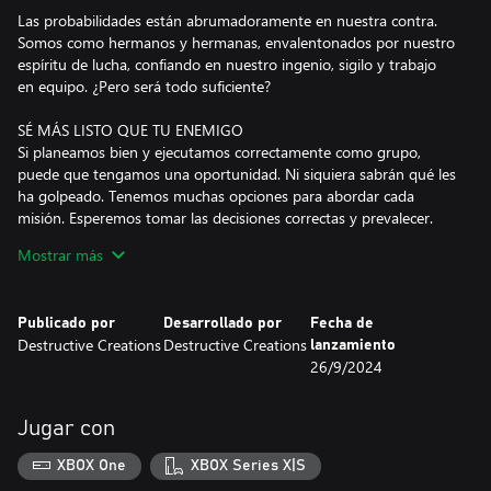
Las probabilidades están abrumadoramente en nuestra contra.
Somos como hermanos y hermanas, envalentonados por nuestro
espíritu de lucha, confiando en nuestro ingenio, sigilo y trabajo
en equipo. ¿Pero será todo suficiente?
SÉ MÁS LISTO QUE TU ENEMIGO
Si planeamos bien y ejecutamos correctamente como grupo,
puede que tengamos una oportunidad. Ni siquiera sabrán qué les
ha golpeado. Tenemos muchas opciones para abordar cada
misión. Esperemos tomar las decisiones correctas y prevalecer.
Mostrar más
ÚNETE AL LEVANTAMIENTO
Dondequiera que nos lleve nuestro levantamiento, nuestra
valentía será recordada durante generaciones. Nuestra historia se
Publicado por
Desarrollado por
Fecha de
contará, habrá suficientes supervivientes para contarlo.
Destructive Creations
Destructive Creations
lanzamiento
Emplearemos buenas tácticas, seremos intrépidos, seremos como
26/9/2024
fantasmas.
UTILIZAR LA FUERZA BRUTA
Jugar con
Sabemos cómo luchar. Preferimos ser sigilosos, maximizar
nuestras posibilidades, minimizar nuestras pérdidas. Pero si ese
XBOX One
XBOX Series X|S
enfoque nos falla, nos abriremos paso a tiros.