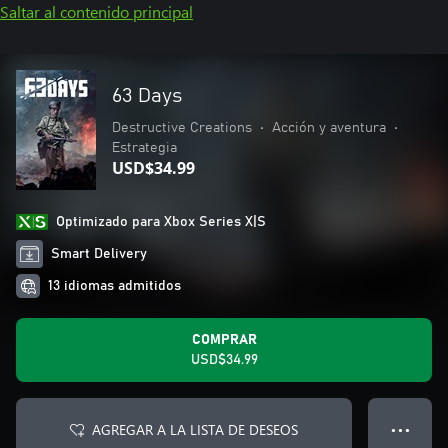
Saltar al contenido principal
63 Days
Destructive Creations
•
Acción y aventura
•
Estrategia
USD$34.99
Optimizado para Xbox Series X|S
Smart Delivery
13 idiomas admitidos
COMPRAR
USD$34.99
AGREGAR A LA LISTA DE DESEOS
● ● ●