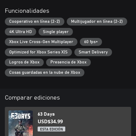
APROVECHA EL ENTORNO
Funcionalidades
Conocemos Varsovia a la perfección. La usaremos a nuestro
favor. Los alemanes pueden haber destruido grandes partes de la
Cooperativo en línea (2-2)
Multijugador en línea (2-2)
ciudad, ¡pero eso se volverá en su contra ahora!
4K Ultra HD
Single player
REÚNE A TUS ALIADOS
Xbox Live Cross-Gen Multiplayer
60 fps+
Somos menos en número, pero más fuertes en motivación y en
los lazos que nos mantienen unidos. La buena cooperación es
Optimized for Xbox Series X|S
Smart Delivery
uno de nuestros puntos fuertes. Cada uno de nosotros tiene un
Logros de Xbox
Presencia de Xbox
trasfondo, una personalidad y unas habilidades diferentes, pero
podemos luchar bien juntos. Tener un buen amigo que luche a tu
Cosas guardadas en la nube de Xbox
lado y te cubra las espaldas no sólo es más divertido, sino
también una gran ventaja.
Comparar ediciones
63 Days
USD$34.99
ESTA EDICIÓN