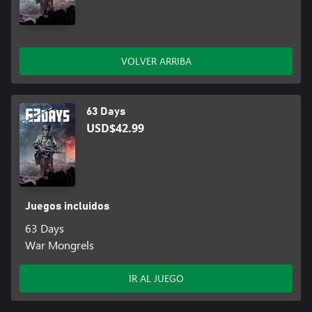
VOLVER ARRIBA
63 Days
USD$42.99
Juegos incluidos
63 Days
War Mongrels
IR AL JUEGO