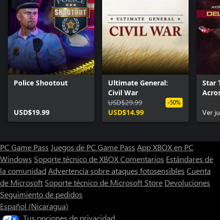
Police Shootout
Ultimate General:
Star 
Civil War
Acro
USD$29.99
Delux
-50%
USD$19.99
USD$14.99
Ver j
PC Game Pass
Juegos de PC Game Pass
App XBOX en PC
Windows
Soporte técnico de XBOX
Comentarios
Estándares de
la comunidad
Advertencia sobre ataques fotosensibles
Cuenta
de Microsoft
Soporte técnico de Microsoft Store
Devoluciones
Seguimiento de pedidos
Español (Nicaragua)
Tus opciones de privacidad