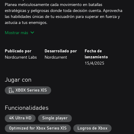
Planea meticulosamente cada movimiento en batallas
estratégicas y peligrosas donde toda decisión cuenta. Aprovecha
las habilidades únicas de tu escuadrón para superar en fuerza y
astucia a tus enemigos.
Mostrar más
Argumento apasionante
Sumérgete en una historia compleja sobre un científico renegado,
sueros de control mental y un gobierno al borde del colapso.
Publicado por
Desarrollado por
Fecha de
Destapa capas y capas de conspiraciones y traiciones para
Nordcurrent Labs
Nordcurrent
lanzamiento
proteger a tu nación.
15/4/2025
Equipamiento de supervivencia
Garfios de carnicero, hachas, lanzallamas, morteros... Equipa a los
Jugar con
personajes con una amplia variedad de armas y mejóralos con las
habilidades únicas que les otorgan los biocristales que puedes
XBOX Series X|S
encontrar por el mundo. Busca munición y haz buen uso de los
consumibles (los botiquines, los cócteles molotov, etc.) para
adaptarte y sobrevivir a las amenazas constantes.
Funcionalidades
Mundo postapocalíptico
4K Ultra HD
Single player
Explora las regiones misteriosas y evocadoras de una Europa
Optimized for Xbox Series X|S
Logros de Xbox
oriental ficticia y postapocalíptica, donde encontrarás desde