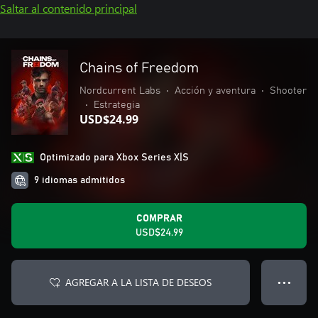
Saltar al contenido principal
Chains of Freedom
Nordcurrent Labs
•
Acción y aventura
•
Shooter
•
Estrategia
USD$24.99
Optimizado para Xbox Series X|S
9 idiomas admitidos
COMPRAR
USD$24.99
AGREGAR A LA LISTA DE DESEOS
● ● ●