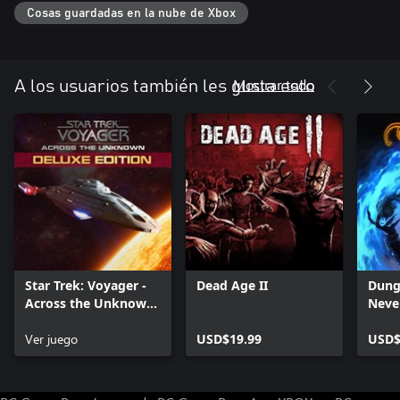
zonas urbanas abandonadas hasta bosques que ocultan
Cosas guardadas en la nube de Xbox
laboratorios y bases militares fortificadas.
Mostrar todo
A los usuarios también les gusta esto
Star Trek: Voyager -
Dead Age II
Dung
Across the Unknown
Neve
Deluxe Edition
Enha
Ver juego
USD$19.99
USD$