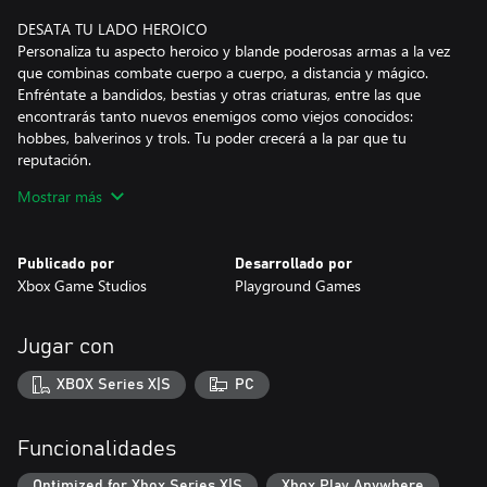
DESATA TU LADO HEROICO
Personaliza tu aspecto heroico y blande poderosas armas a la vez
que combinas combate cuerpo a cuerpo, a distancia y mágico.
Enfréntate a bandidos, bestias y otras criaturas, entre las que
encontrarás tanto nuevos enemigos como viejos conocidos:
hobbes, balverinos y trols. Tu poder crecerá a la par que tu
reputación.
Mostrar más
VIVE UNA VIDA EXTRAORDINARIA
Fuera de los combates, se encuentra un mundo vivo en el que
podrás desarrollar tu propia identidad. Haz fortuna mediante
Publicado por
Desarrollado por
propiedades o la herrería, enamora a una o varias personas (aquí
Xbox Game Studios
Playground Games
no juzgamos), ten un montón de hijos y observa cómo tu
reputación te precede. El heroísmo se parece un poco a la fama...
si las celebridades llevaran espada y pelearan contra gallinas
Jugar con
gigantes que escupen fuego.
XBOX Series X|S
PC
TUS DECISIONES CAMBIAN EL MUNDO
En Albion, la reputación lo es todo. Tus nobles intenciones y tus
decisiones cuestionables afectan a tu relación con todos los
Funcionalidades
demás e incluso pueden moldear el mundo que te rodea. ¿Qué
opinión importa más? La decisión es tuya, al igual que las
Optimized for Xbox Series X|S
Xbox Play Anywhere