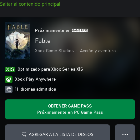
Saltar al contenido principal
Próximamente en
Fable
Xbox Game Studios
•
Acción y aventura
Optimizado para Xbox Series X|S
Xbox Play Anywhere
11 idiomas admitidos
OBTENER GAME PASS
Próximamente en PC Game Pass
AGREGAR A LA LISTA DE DESEOS
● ● ●