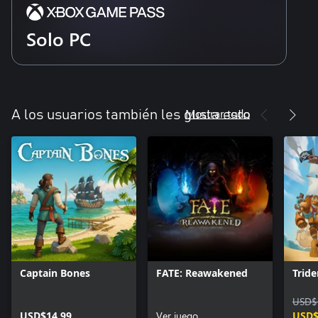
Solo PC
Mostrar todo
A los usuarios también les gusta esto
Captain Bones
FATE: Reawakened
Tride
USD$
USD$14.99
Ver juego
USD$