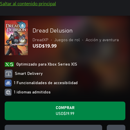
Saltar al contenido principal
Dread Delusion
DreadXP
•
Juegos de rol
•
Acción y aventura
USD$19.99
Optimizado para Xbox Series X|S
Smart Delivery
1 Funcionalidades de accesibilidad
1 idiomas admitidos
COMPRAR
USD$19.99