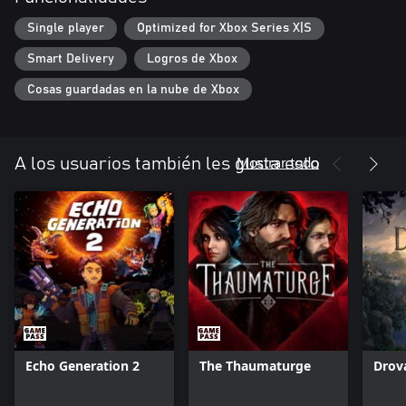
Single player
Optimized for Xbox Series X|S
Smart Delivery
Logros de Xbox
Cosas guardadas en la nube de Xbox
Mostrar todo
A los usuarios también les gusta esto
Echo Generation 2
The Thaumaturge
Drova