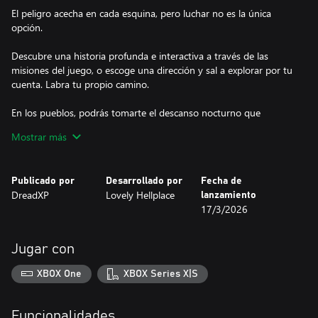
El peligro acecha en cada esquina, pero luchar no es la única
opción.
Descubre una historia profunda e interactiva a través de las
misiones del juego, o escoge una dirección y sal a explorar por tu
cuenta. Labra tu propio camino.
En los pueblos, podrás tomarte el descanso nocturno que
necesitas tras un largo viaje, comerciar, aceptar misiones y
Mostrar más
conocer a los habitantes.
El encanto y la perspicacia pueden ser tan poderosos como una
Publicado por
Desarrollado por
Fecha de
espada; además, el transcurso de la historia dependerá de las
DreadXP
Lovely Hellplace
lanzamiento
decisiones que tomes.
17/3/2026
Jugar con
XBOX One
XBOX Series X|S
Funcionalidades