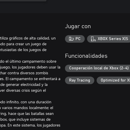
Jugar con
liza gráficos de alta calidad, un
PC
XBOX Series X|S
do para crear un juego de
ntusiastas de los juegos de
Funcionalidades
uido el último campamento sobre
 juego, los jugadores deben usar la
Cooperación local de Xbox (2-4)
har contra diversos zombis
s. El campamento se enfrentará a
Ray Tracing
Optimized for X
de generar electricidad y la
r diversas crisis según el
odo infinito, con una duración
n varios mandos localmente; el
ng, hace que las batallas sean
box, que incluye sistemas de
opa. En este sistema, los jugadores