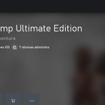
mp Ultimate Edition
ventura
ies X|S
7 idiomas admitidos
● ● ●