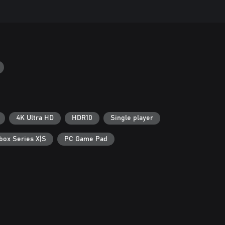
4K Ultra HD
HDR10
Single player
box Series X|S
PC Game Pad