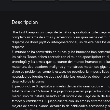
Descripción
‘The Last Camp’es un juego de temática apocalíptica. Este juego uti
completo sistema de armas y accesorios, y un gran mapa del mun
disparos de doble joystick intergeneracional, un deleite para los e
disparos.
El mundo se ha convertido en ruinas, y los humanos han constr
las ruinas. Todos deben coexistir con el mundo apocalíptico; en el
tecnología y las armas que quedaron del mundo humano para luc
mutantes, depredadores malignos y monstruos mecánicos gigante
diversos problemas, como la escasez de petróleo, la imposibilidad 
necesidad de fuentes de agua potable. Los jugadores deben resolve
desarrollo de la trama.
El juego incluye 8 capítulos y niveles de desafío ramificados en m
total de más de 15 horas. Los jugadores pueden jugar solos o co
mecanismo de batalla, basado en el modelo de juego de IA de Turi
feroces y cambiantes. El juego cuenta con un amplio sistema sand
mejora de armas, planos, desarrollo de habilidades, accesorios y r