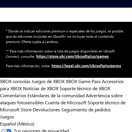
* Donde se indican ediciones premium o especiales de los juegos, es posible
que las ediciones incluidas en Ubisoft+ no incluyan todo el contenido
premium. Oferta sujeta a cambios.
** Para más información sobre la lista de juegos disponibles en Ubisoft
https://store.ubi.com/Ubisoftplus/games
Connect, consulta:
https://legal.ubi.com/Ubisoftplusterms
Para más información, visita:
XBOX consolas
Juegos de XBOX
XBOX Game Pass
Accesorios
para XBOX
Noticias de XBOX
Soporte técnico de XBOX
Comentarios
Estándares de la comunidad
Advertencia sobre
ataques fotosensibles
Cuenta de Microsoft
Soporte técnico de
Microsoft Store
Devoluciones
Seguimiento de pedidos
Juegos
Español (México)
Tus opciones de privacidad