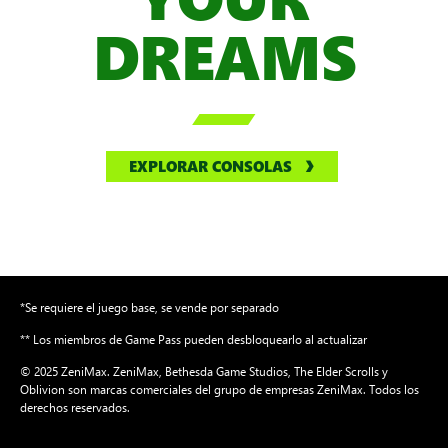
YOUR
DREAMS

EXPLORAR CONSOLAS
*Se requiere el juego base, se vende por separado
** Los miembros de Game Pass pueden desbloquearlo al actualizar
© 2025 ZeniMax. ZeniMax, Bethesda Game Studios, The Elder Scrolls y
Oblivion son marcas comerciales del grupo de empresas ZeniMax. Todos los
derechos reservados.