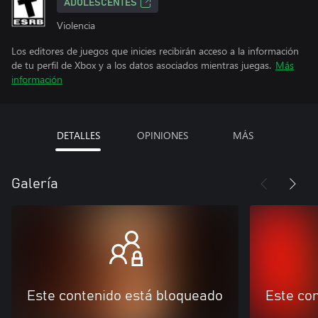
ADOLESCENTES
Violencia
Los editores de juegos que inicies recibirán acceso a la información
de tu perfil de Xbox y a los datos asociados mientras juegas.
Más
información
DETALLES
OPINIONES
MÁS
Galería
Este contenido está bloqueado
Este co