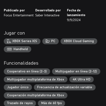
nuevas habilidades y cosméticos.
● Libra la guerra eterna contra tus enemigos en partidas JcJ
Publicado por
Desarrollado por
Fecha de
6 vs. 6 bestiales ¡y hazte con la gloria para tu facción!
Focus Entertainment
Saber Interactive
lanzamiento
9/9/2024
Jugar con
XBOX Series X|S
PC
XBOX Cloud Gaming
Handheld
Funcionalidades
Cooperativo en línea (2-3)
Multijugador en línea (2-12)
Multijugador multiplataforma de Xbox
4K Ultra HD
Jugador único
Frecuencia de actualización variable
Cooperación multiplataforma de Xbox
Trazado de rayos
Más de 60 fps