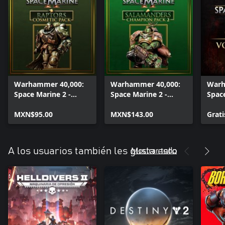
Warhammer 40,000:
Warhammer 40,000:
Warh
Space Marine 2 -
Space Marine 2 -
Space
Raptors Cosmetic
Salamanders
Chap
Pack
MXN$95.00
Champion Pack 2
MXN$143.00
Grati
Mostrar todo
A los usuarios también les gusta esto