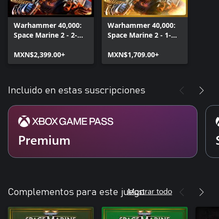
Warhammer 40,000:
Warhammer 40,000:
Space Marine 2 - 2-
Space Marine 2 - 1-
Year Anniversary
Year Anniversary
Edition
MXN$2,399.00+
Edition
MXN$1,709.00+
Incluido en estas suscripciones
Premium
Mostrar todo
Complementos para este juego