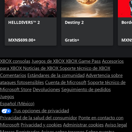
HELLDIVERS™ 2
Destiny 2
Bord
MXN$699.00+
Gratis+
MXN$
XBOX consolas
Juegos de XBOX
XBOX Game Pass
Accesorios
para XBOX
Noticias de XBOX
Soporte técnico de XBOX
Comentarios
Estándares de la comunidad
Advertencia sobre
ataques fotosensibles
Cuenta de Microsoft
Soporte técnico de
Microsoft Store
Devoluciones
Seguimiento de pedidos
Juegos
Español (México)
Tus opciones de privacidad
Privacidad de la salud del consumidor
Ponte en contacto con
Microsoft
Privacidad y cookies
Administrar cookies
Aviso legal
Marcas Registradas
Avisos sobre terceros
Sobre nuestra