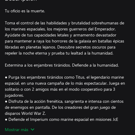
Tu oficio es la muerte.
Toma el control de las habilidades y brutalidad sobrehumanas de
los marines espaciales, los mejores guerreros del Emperador.
Ayúdate de tus capacidades letales y armamento devastador
para mantener a raya los horrores de la galaxia en batallas épicas
libradas en planetas lejanos. Descubre secretos oscuros para
repeler la noche eterna y prueba tu lealtad a la humanidad.
Extermina a los enjambres tiránidos. Defiende a la humanidad.
● Purga los enjambres tiránidos como Titus, el legendario marine
espacial, en una nueva campaña de lo más espectacular. Juega en
solitario o con 2 amigos más en el modo cooperativo para 3
jugadores.
● Disfruta de la acción frenética, sangrienta e intensa con cientos
de enemigos en pantalla. De los creadores del gran juego de
disparos World War Z.
● Defiende el Imperium como marine espacial en misiones JcE
rejugables cuyos niveles de brutalidad te sorprenderán. Juega
Mostrar más
con hasta 3 jugadores con 7 clases disponibles y desbloquea