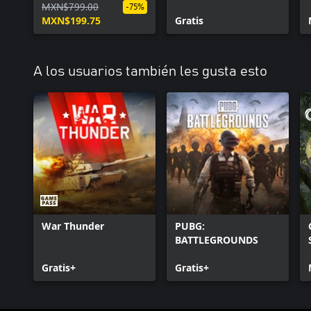
Year 1 Pass
MXN$799.00
de audio LATAM
-75%
MXN$199.75
Gratis
A los usuarios también les gusta esto
War Thunder
PUBG:
BATTLEGROUNDS
Gratis+
Gratis+