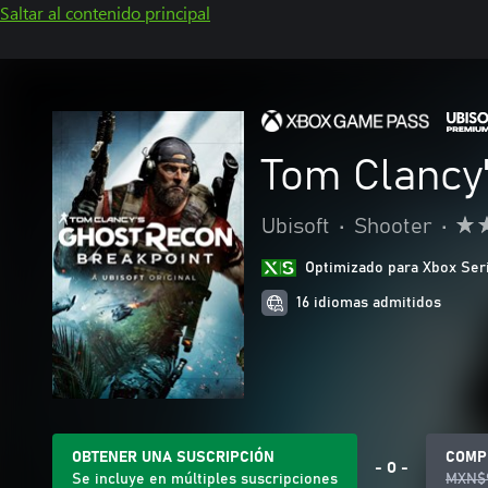
Saltar al contenido principal
Tom Clancy
Ubisoft
•
Shooter
•
Optimizado para Xbox Ser
16 idiomas admitidos
OBTENER UNA SUSCRIPCIÓN
COMP
- O -
Se incluye en múltiples suscripciones
MXN$9