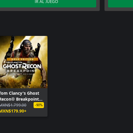
IR AL JUEGO
Tom Clancy's Ghost
Recon® Breakpoint
Gold Edition
MXN$1,799.00
-90%
MXN$179.90+