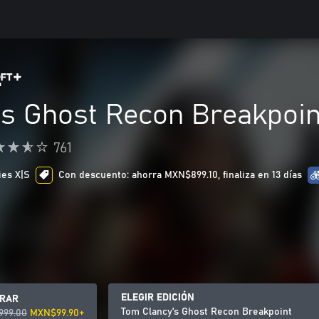
's Ghost Recon Breakpoin
761
ies X|S
Con descuento: ahorra MXN$899.10, finaliza en 13 días
ELEGIR EDICIÓN
RAR
Tom Clancy's Ghost Recon Breakpoint
99.00
MXN$99.90+