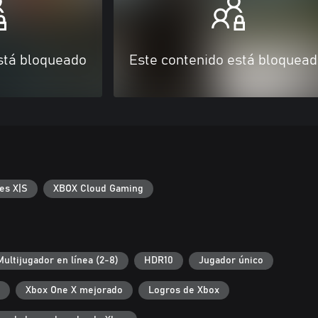
stá bloqueado
Este contenido está bloquea
es X|S
XBOX Cloud Gaming
Multijugador en línea (2-8)
HDR10
Jugador único
Xbox One X mejorado
Logros de Xbox