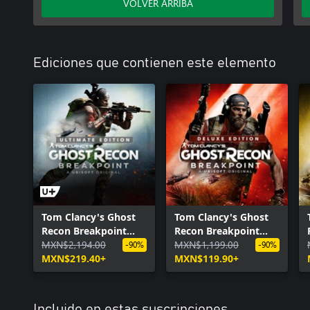
VOLVER ARRIBA
Ediciones que contienen este elemento
Tom Clancy's Ghost
Tom Clancy's Ghost
Recon Breakpoint
Recon Breakpoint
Ultimate Edition
MXN$2,194.00
Deluxe Edition
MXN$1,199.00
-90%
-90%
MXN$219.40+
MXN$119.90+
Incluido en estas suscripciones