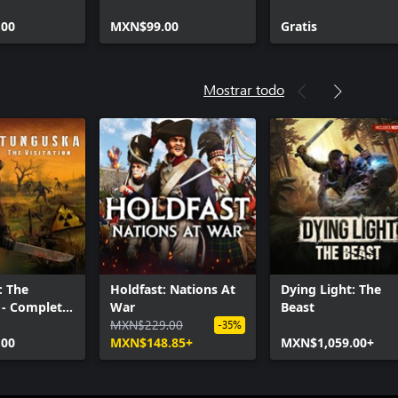
ost Coins
Ghost Coins
de audio alemán
00
MXN$99.00
Gratis
Mostrar todo
: The
Holdfast: Nations At
Dying Light: The
n - Complete
War
Beast
MXN$229.00
-35%
00
MXN$148.85+
MXN$1,059.00+