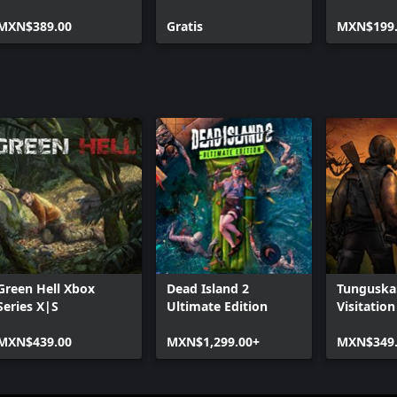
Paquete de operador
de audio ruso
(+100) Gh
MXN$389.00
Gratis
MXN$199.
Green Hell Xbox
Dead Island 2
Tunguska
Series X|S
Ultimate Edition
Visitatio
Edition
MXN$439.00
MXN$1,299.00+
MXN$349.