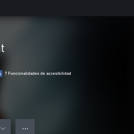
t
7 Funcionalidades de accesibilidad
● ● ●