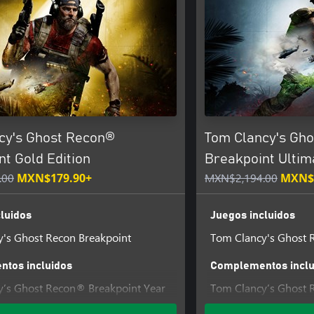
cy's Ghost Recon®
Tom Clancy's Gho
t Gold Edition
Breakpoint Ultim
.00
MXN$179.90+
MXN$2,194.00
MXN$
luidos
Juegos incluidos
's Ghost Recon Breakpoint
Tom Clancy's Ghost 
tos incluidos
Complementos inclu
y’s Ghost Recon® Breakpoint Year
Tom Clancy’s Ghost 
1 Pass