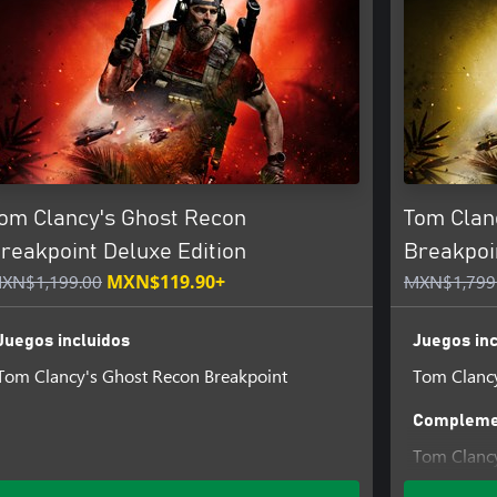
om Clancy's Ghost Recon
Tom Clan
reakpoint Deluxe Edition
Breakpoin
XN$1,199.00
MXN$119.90+
MXN$1,799
Juegos incluidos
Juegos inc
Tom Clancy's Ghost Recon Breakpoint
Tom Clancy
Complemen
Tom Clanc
1 Pass