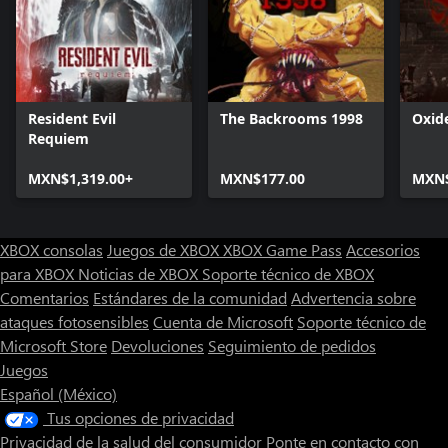
Resident Evil
The Backrooms 1998
Oxid
Requiem
MXN$1,319.00+
MXN$177.00
MXN$
XBOX consolas
Juegos de XBOX
XBOX Game Pass
Accesorios
para XBOX
Noticias de XBOX
Soporte técnico de XBOX
Comentarios
Estándares de la comunidad
Advertencia sobre
ataques fotosensibles
Cuenta de Microsoft
Soporte técnico de
Microsoft Store
Devoluciones
Seguimiento de pedidos
Juegos
Español (México)
Tus opciones de privacidad
Privacidad de la salud del consumidor
Ponte en contacto con