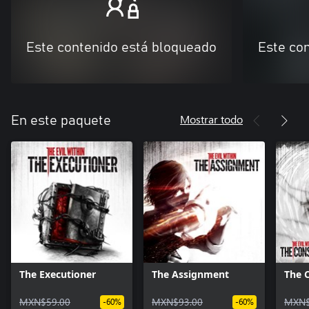
Este contenido está bloqueado
Este co
Mostrar todo
En este paquete
The Executioner
The Assignment
The 
MXN$59.00
MXN$93.00
MXN$
-60%
-60%