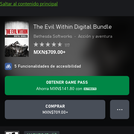
Saltar al contenido principal
The Evil Within Digital Bundle
Bethesda Softworks
•
Acción y aventura
117
MXN$709.00+
5 Funcionalidades de accesibilidad
OBTENER GAME PASS
Ahorra
MXN$141.80
con
COMPRAR
● ● ●
MXN$709.00+