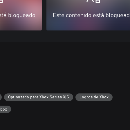
stá bloqueado
Este contenido está bloquea
Optimizado para Xbox Series X|S
Logros de Xbox
Xbox