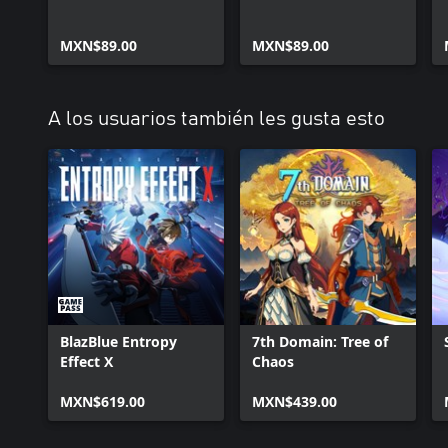
MXN$89.00
MXN$89.00
A los usuarios también les gusta esto
BlazBlue Entropy
7th Domain: Tree of
Effect X
Chaos
MXN$619.00
MXN$439.00