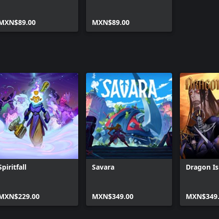
MXN$89.00
MXN$89.00
Spiritfall
Savara
Dragon I
MXN$229.00
MXN$349.00
MXN$349.