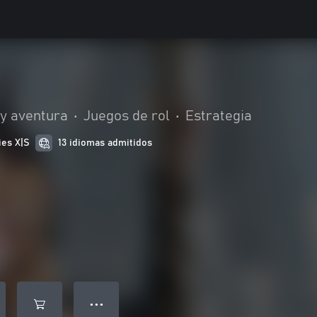
 y aventura
•
Juegos de rol
•
Estrategia
ies X|S
13 idiomas admitidos
● ● ●