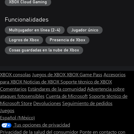
XBOX Cloud Gaming
Funcionalidades
Multijugador en línea (2-4)
Jugador único
Logros de Xbox
Presencia de Xbox
Cosas guardadas en la nube de Xbox
XBOX consolas
Juegos de XBOX
XBOX Game Pass
Accesorios
para XBOX
Noticias de XBOX
Soporte técnico de XBOX
Comentarios
Estándares de la comunidad
Advertencia sobre
ataques fotosensibles
Cuenta de Microsoft
Soporte técnico de
Microsoft Store
Devoluciones
Seguimiento de pedidos
Juegos
Español (México)
Tus opciones de privacidad
Privacidad de la salud del consumidor
Ponte en contacto con