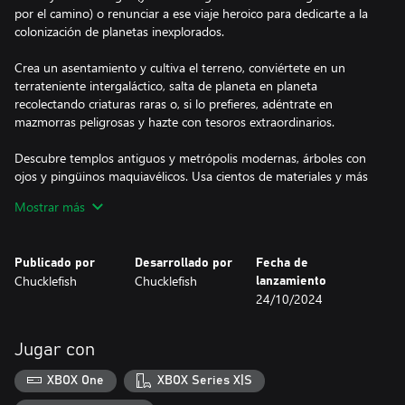
por el camino) o renunciar a ese viaje heroico para dedicarte a la
colonización de planetas inexplorados.
Crea un asentamiento y cultiva el terreno, conviértete en un
terrateniente intergaláctico, salta de planeta en planeta
recolectando criaturas raras o, si lo prefieres, adéntrate en
mazmorras peligrosas y hazte con tesoros extraordinarios.
Descubre templos antiguos y metrópolis modernas, árboles con
ojos y pingüinos maquiavélicos. Usa cientos de materiales y más
de dos mil objetos para construir una cabaña escondida en los
Mostrar más
bosques, un castillo medieval, un salón recreativo submarino o
incluso una estación espacial.
Publicado por
Desarrollado por
Fecha de
Aviso: En las consolas Xbox Series, Xbox One y Xbox One X, el
Chucklefish
Chucklefish
lanzamiento
máximo número de jugadores por grupo es 4; en Xbox One S, el
24/10/2024
máximo por grupo es 2.
Jugar con
XBOX One
XBOX Series X|S