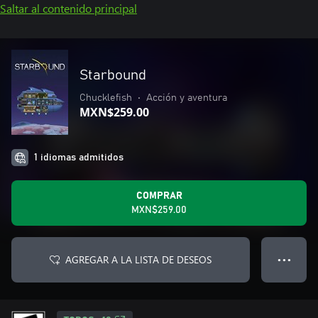
Saltar al contenido principal
Starbound
Chucklefish
•
Acción y aventura
MXN$259.00
1 idiomas admitidos
COMPRAR
MXN$259.00
AGREGAR A LA LISTA DE DESEOS
● ● ●