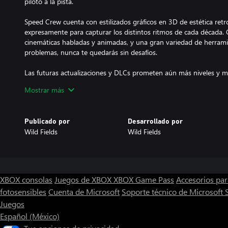
piloto a la pista.
Speed Crew cuenta con estilizados gráficos en 3D de estética re
expresamente para capturar los distintos ritmos de cada década. 
cinemáticas habladas y animadas, y una gran variedad de herrami
problemas, nunca te quedarás sin desafíos.
Las futuras actualizaciones y DLCs prometen aún más niveles y 
diversión no pare. Personaliza tus personajes y vehículos para des
Mostrar más
en equipo para convertirte en el equipo de boxes supremo.
Publicado por
Desarrollado por
Wild Fields
Wild Fields
XBOX consolas
Juegos de XBOX
XBOX Game Pass
Accesorios pa
fotosensibles
Cuenta de Microsoft
Soporte técnico de Microsoft 
Juegos
Español (México)