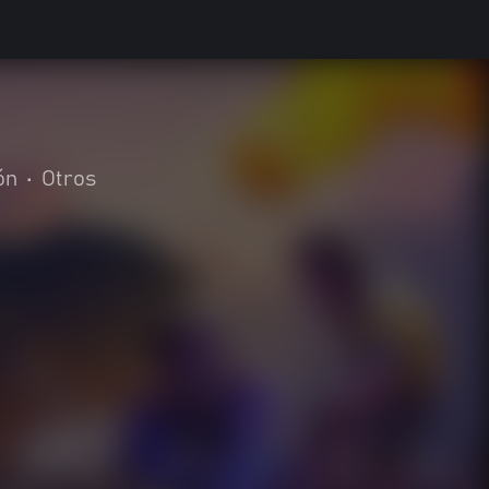
ón
•
Otros