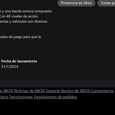
Presencia de Xbox
Cosas g
tro y una banda sonora compuesta
Con 48 niveles de acción,
entas y vehículos con diversos
modos de juego para que la
tacar en la pista mientras trabajas
Fecha de lanzamiento
31/1/2024
ra XBOX
Noticias de XBOX
Soporte técnico de XBOX
Comentarios
Store
Devoluciones
Seguimiento de pedidos