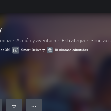
w
milia
•
Acción y aventura
•
Estrategia
•
Simulaci
ies X|S
Smart Delivery
10 idiomas admitidos
● ● ●