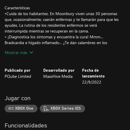
Características
•Cuida de los habitantes. En Moonbury viven unas 30 personas
que, ocasionalmente, caerán enfermas y te llamarán para que les
ayudes. La rutina de los residentes enfermos se verá
interrumpida mientras se recuperan en la cama.
• ¡Diagnostica los síntomas y encuentra la cura! Mmm...
Bradicardia e hígado inflamado... ¿Te dan calambres en los
hombros? Está claro que son síntomas de quemazón en los
Mostrar más
pulmones. ¡Este paciente ha comido demasiada gelatina! Esta es
fácil: solo tienes que elaborar un cáliz mentolado.
• Reúne los ingredientes en el mundo exterior. Cuando hayas
Publicado por
Desarrollado por
Fecha de
decidido la poción, la pomada o el bálsamo adecuado, reúne
PQube Limited
MassHive Media
lanzamiento
ingredientes con tus herramientas. Mejora tu martillo, hacha u
22/9/2022
hoz para desbloquear nuevos movimientos y ataques con los que
llevar a cabo tus tareas. ¡Ten cuidado con el clima cambiante! Es
posible que te veas en medio de la lluvia, una tormenta de nieve
Jugar con
o incluso un calor abrasador en el desierto.
• Enfréntate a monstruos terribles para obtener materiales. A
XBOX One
XBOX Series X|S
veces no podrás reunir materiales con la misma facilidad con la
que recoges bayas en el bosque. Usa tus herramientas como
armas para conseguir los materiales de esos terribles monstruos
Funcionalidades
que merodean a sus anchas. El combate es en tiempo real y,