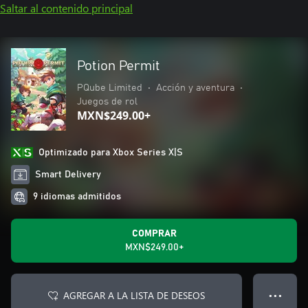
Saltar al contenido principal
Potion Permit
PQube Limited
•
Acción y aventura
•
Juegos de rol
MXN$249.00+
Optimizado para Xbox Series X|S
Smart Delivery
9 idiomas admitidos
COMPRAR
MXN$249.00+
AGREGAR A LA LISTA DE DESEOS
● ● ●