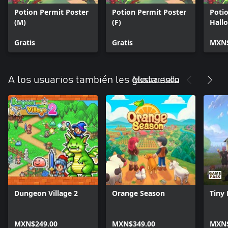
Potion Permit Poster
Potion Permit Poster
Potio
(M)
(F)
Hall
Gratis
Gratis
MXN$
Mostrar todo
A los usuarios también les gusta esto
Dungeon Village 2
Orange Season
Tiny
MXN$249.00
MXN$349.00
MXN$