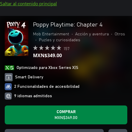
Saltar al contenido principal
Poppy Playtime: Chapter 4
Mob Entertainment
•
Acción y aventura
•
Otros
•
Puzles y curiosidades
157
MXN$349.00
Optimizado para Xbox Series X|S
Smart Delivery
2 Funcionalidades de accesibilidad
9 idiomas admitidos
COMPRAR
MXN$349.00