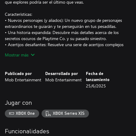
que explores podría ser el último que veas.
Características:
• Nuevos personajes (y aliados): Un nuevo grupo de personajes
extraordinarios te guiarán y te perseguirán en tus pesadillas.
• Una historia expandida: Descubre más detalles acerca de los
secretos oscuros de Playtime Co. y su pasado siniestro.
• Acertijos desafiantes: Resuelve una serie de acertijos complejos
que podrían marcar la diferencia entre la vida y la muerte
Mostrar más
• Un ambiente espeluznante: Los gráficos escalofriantes y el
audio inmersivo harán que no puedas dejar de temblar.
Publicado por
Desarrollado por
Fecha de
¿Podrás escapar de los horrores que oculta Playtime Co. o
Mob Entertainment
Mob Entertainment
lanzamiento
cederás ante el terror?
25/6/2025
Jugar con
XBOX One
XBOX Series X|S
Funcionalidades