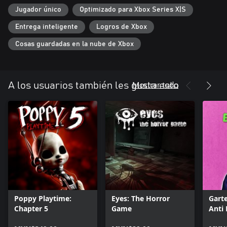
Jugador único
Optimizado para Xbox Series X|S
Entrega inteligente
Logros de Xbox
Cosas guardadas en la nube de Xbox
Mostrar todo
A los usuarios también les gusta esto
Poppy Playtime:
Eyes: The Horror
Gart
Chapter 5
Game
Anti 