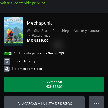
Saltar al contenido principal
Mechapunk
Weakfish Studio Publishing
•
Acción y aventura
•
Plataformas
MXN$89.00
Optimizado para Xbox Series X|S
Smart Delivery
1 idiomas admitidos
COMPRAR
MXN$89.00
AGREGAR A LA LISTA DE DESEOS
● ● ●