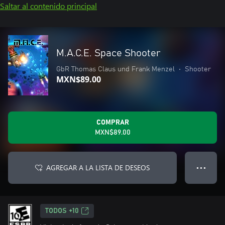
Saltar al contenido principal
M.A.C.E. Space Shooter
GbR Thomas Claus und Frank Menzel
•
Shooter
MXN$89.00
COMPRAR
MXN$89.00
AGREGAR A LA LISTA DE DESEOS
● ● ●
TODOS +10