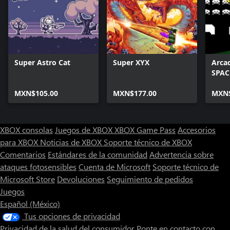
Super Astro Cat
Super XYX
Arca
SPAC
MXN$105.00
MXN$177.00
MXN$
XBOX consolas
Juegos de XBOX
XBOX Game Pass
Accesorios
para XBOX
Noticias de XBOX
Soporte técnico de XBOX
Comentarios
Estándares de la comunidad
Advertencia sobre
ataques fotosensibles
Cuenta de Microsoft
Soporte técnico de
Microsoft Store
Devoluciones
Seguimiento de pedidos
Juegos
Español (México)
Tus opciones de privacidad
Privacidad de la salud del consumidor
Ponte en contacto con