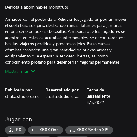
Derrota a abominables monstruos
Armados con el poder de la Reliquia, los jugadores podrán mover
el suelo bajo sus pies, deslizando ruinas flotantes para juntarlas
en una serie de puzles de casillas. A medida que los jugadores se
adentren en estas catacumbas interminables, se encontrarán con
bestias, viajeros perdidos y poderosos jefes. Estas cuevas
cósmicas esconden una gran cantidad de nuevas armas y
equipamiento que esperan a ser descubiertas, así como
conocimiento profano para desenterrar mejoras permanentes.
Mostrar más
Publicado por
Desarrollado por
Fecha de
straka.studio s.r.o.
straka.studio s.r.o.
lanzamiento
3/5/2022
Jugar con
PC
XBOX One
XBOX Series X|S