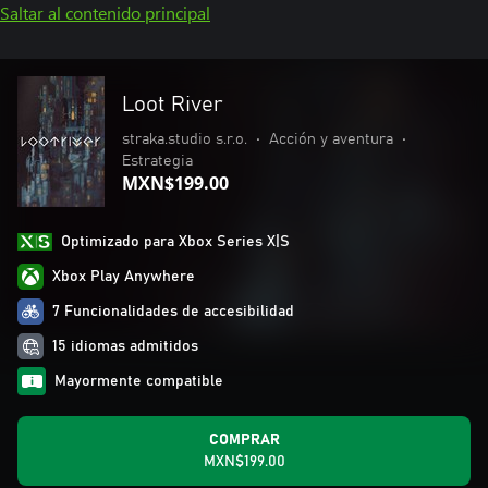
Saltar al contenido principal
Loot River
straka.studio s.r.o.
•
Acción y aventura
•
Estrategia
MXN$199.00
Optimizado para Xbox Series X|S
Xbox Play Anywhere
7 Funcionalidades de accesibilidad
15 idiomas admitidos
Mayormente compatible
COMPRAR
MXN$199.00