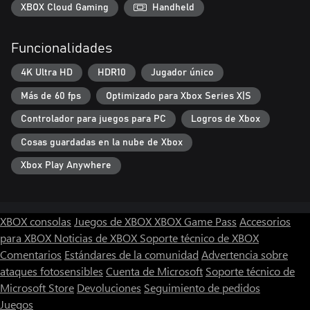
XBOX Cloud Gaming
Handheld
Funcionalidades
4K Ultra HD
HDR10
Jugador único
Más de 60 fps
Optimizado para Xbox Series X|S
Controlador para juegos para PC
Logros de Xbox
Cosas guardadas en la nube de Xbox
Xbox Play Anywhere
XBOX consolas
Juegos de XBOX
XBOX Game Pass
Accesorios
para XBOX
Noticias de XBOX
Soporte técnico de XBOX
Comentarios
Estándares de la comunidad
Advertencia sobre
ataques fotosensibles
Cuenta de Microsoft
Soporte técnico de
Microsoft Store
Devoluciones
Seguimiento de pedidos
Juegos