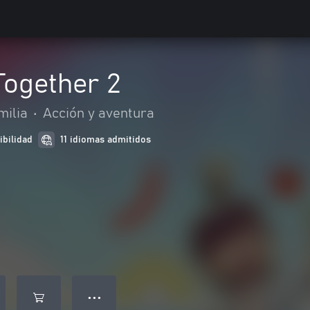
Together 2
milia
•
Acción y aventura
ibilidad
11 idiomas admitidos
● ● ●