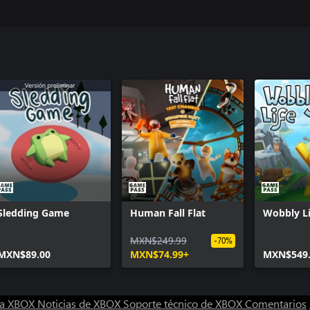
Sledding Game
Human Fall Flat
Wobbly Li
MXN$249.99
-70%
MXN$89.00
MXN$74.99+
MXN$549.
ra XBOX
Noticias de XBOX
Soporte técnico de XBOX
Comentarios