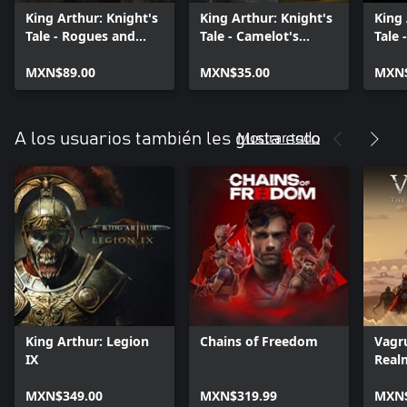
King Arthur: Knight's
King Arthur: Knight's
King 
Tale - Rogues and
Tale - Camelot's
Tale 
Renegades
Fortune Pack
MXN$89.00
MXN$35.00
MXN$
Mostrar todo
A los usuarios también les gusta esto
King Arthur: Legion
Chains of Freedom
Vagru
IX
Real
MXN$349.00
MXN$319.99
MXN$