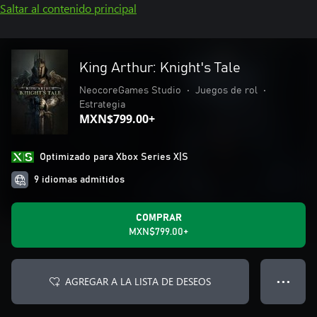
Saltar al contenido principal
King Arthur: Knight's Tale
NeocoreGames Studio
•
Juegos de rol
•
Estrategia
MXN$799.00+
Optimizado para Xbox Series X|S
9 idiomas admitidos
COMPRAR
MXN$799.00+
AGREGAR A LA LISTA DE DESEOS
● ● ●