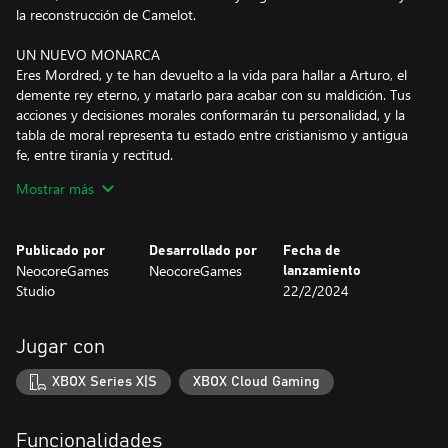
la reconstrucción de Camelot.
UN NUEVO MONARCA
Eres Mordred, y te han devuelto a la vida para hallar a Arturo, el
demente rey eterno, y matarlo para acabar con su maldición. Tus
acciones y decisiones morales conformarán tu personalidad, y la
tabla de moral representa tu estado entre cristianismo y antigua
fe, entre tiranía y rectitud.
Mostrar más
LA TABLA REDONDA
¡Reúne a tus caballeros y envíalos a misiones con batallas
tácticas! Forma un equipo de héroes de entre seis clases distintas,
Publicado por
Desarrollado por
Fecha de
sube de nivel, obtén habilidades únicas y equipa los mejores
NeocoreGames
NeocoreGames
lanzamiento
objetos. Los héroes pueden morir, y tratar sus dolencias lleva
Studio
22/2/2024
tiempo. Haz que Camelot cuente con instalaciones para que se
recuperen, ¡y prepara a distintos héroes para las misiones!
Jugar con
LEALTAD
Cada héroe tiene objetivos, rivalidades, rasgos únicos, habilidades
XBOX Series X|S
XBOX Cloud Gaming
y beneficios de vínculos. Zanja disputas, concede favores, elige
héroes que trabajen bien juntos y envíalos a misiones adecuadas.
Y ojo: su lealtad depende de muchos factores, ¡hasta pueden
Funcionalidades