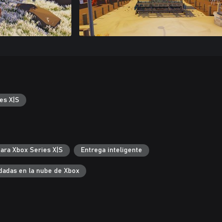
es X|S
ara Xbox Series X|S
Entrega inteligente
dadas en la nube de Xbox