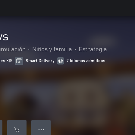
ys
imulación
•
Niños y familia
•
Estrategia
ies X|S
Smart Delivery
7 idiomas admitidos
● ● ●