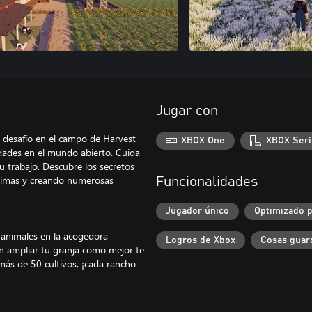
Jugar con
o desafío en el campo de Harvest
XBOX One
XBOX Seri
idades en el mundo abierto. Cuida
u trabajo. Descubre los secretos
primas y creando numerosas
Funcionalidades
Jugador único
Optimizado p
y animales en la acogedora
Logros de Xbox
Cosas guar
en ampliar tu granja como mejor te
más de 50 cultivos, ¡cada rancho