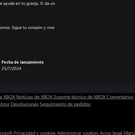
te ayude en tu granja. O da un
ornos. Sigue tu corazón y vive
 de 40 actividades. La diversión en
Fecha de lanzamiento
25/7/2024
casa o vende tus objetos
ra XBOX
Noticias de XBOX
Soporte técnico de XBOX
Comentarios
recíclala. Da una vuelta con el
Store
Devoluciones
Seguimiento de pedidos
mbiente sin preocuparte por el
rosoft
Privacidad y cookies
Administrar cookies
Aviso legal
Marca