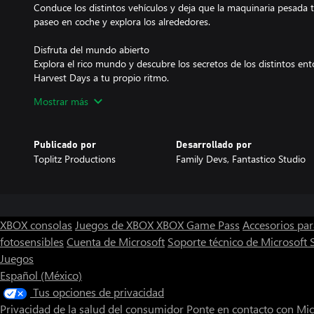
Conduce los distintos vehículos y deja que la maquinaria pesada 
paseo en coche y explora los alrededores.
Disfruta del mundo abierto
Explora el rico mundo y descubre los secretos de los distintos ent
Harvest Days a tu propio ritmo.
Mostrar más
Hay más que granjas
Relájate tras un duro día de trabajo en la granja y disfruta de más
Harvest Days nunca se detiene.
Publicado por
Desarrollado por
Toplitz Productions
Family Devs, Fantastico Studio
Se buscan artesanos
Recoge recursos y fabrica diversos objetos. Decora y amuebla tu 
fabricados en el vecindario.
Protege la naturaleza
XBOX consolas
Juegos de XBOX
XBOX Game Pass
Accesorios pa
La conservación de la naturaleza es lo primero: recoge la basura y 
fotosensibles
Cuenta de Microsoft
Soporte técnico de Microsoft 
patinete eléctrico cargado con energía solar y explora el medio a
Juegos
cambio climático.
Español (México)
Tus opciones de privacidad
Privacidad de la salud del consumidor
Ponte en contacto con Mic