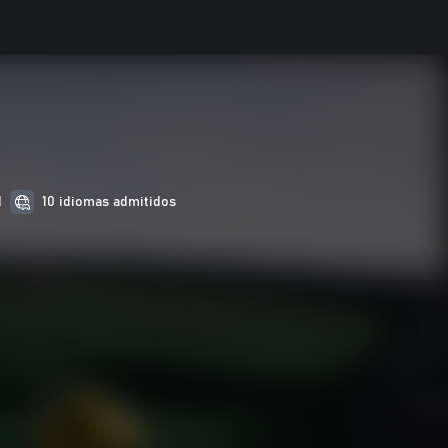
d
10 idiomas admitidos