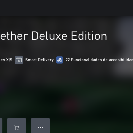
Aether Deluxe Edition
ies X|S
Smart Delivery
22 Funcionalidades de accesibilida
● ● ●