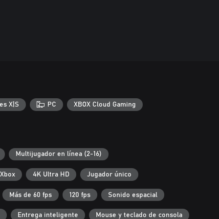
es X|S
PC
XBOX Cloud Gaming
Multijugador en línea (2-16)
 Xbox
4K Ultra HD
Jugador único
Más de 60 fps
120 fps
Sonido espacial
Entrega inteligente
Mouse y teclado de consola