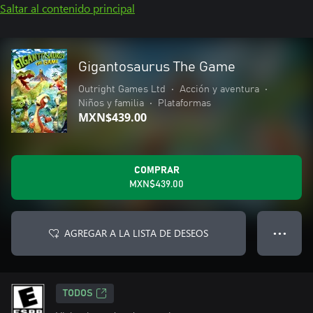
Saltar al contenido principal
Gigantosaurus The Game
Outright Games Ltd
•
Acción y aventura
•
Niños y familia
•
Plataformas
MXN$439.00
COMPRAR
MXN$439.00
AGREGAR A LA LISTA DE DESEOS
● ● ●
TODOS