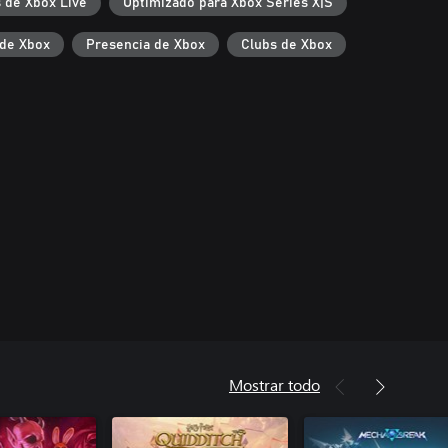
 de Xbox Live
Optimizado para Xbox Series X|S
de Xbox
Presencia de Xbox
Clubs de Xbox
Mostrar todo