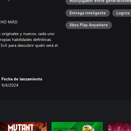
Multijugador entre generaciones
Entrega inteligente
Logros 
CHO MÁS!
Xbox Play Anywhere
riginales y nuevos, cada uno
opias habilidades definitivas.
 5v5 para descubrir quién será el
erder un brazo, ha ganado un
Fecha de lanzamiento
ejeras.
9/4/2024
 lleno de diversión y prepárate
 descomunales Guardianes!
s y una nave pirata para librar
central eléctrica, almacenes y