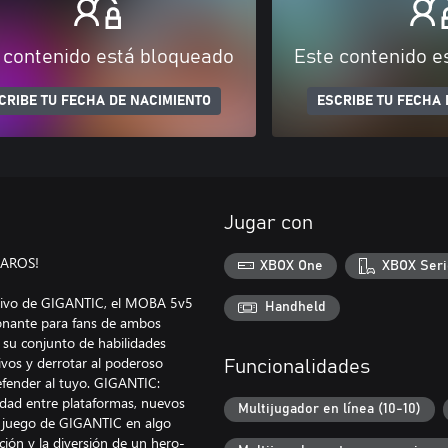
 contenido está bloqueado
Este contenido e
CRIBE TU FECHA DE NACIMIENTO
ESCRIBE TU FECHA 
Jugar con
PAROS!
XBOX One
XBOX Seri
itivo de GIGANTIC, el MOBA 5v5
Handheld
ionante para fans de ambos
 su conjunto de habilidades
ivos y derrotar al poderoso
Funcionalidades
efender al tuyo. GIGANTIC:
ad entre plataformas, nuevos
Multijugador en línea (10-10)
e juego de GIGANTIC en algo
ión y la diversión de un hero-