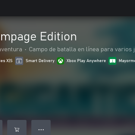
ampage Edition
aventura
•
Campo de batalla en línea para varios
ies X|S
Smart Delivery
Xbox Play Anywhere
Mayorme
● ● ●