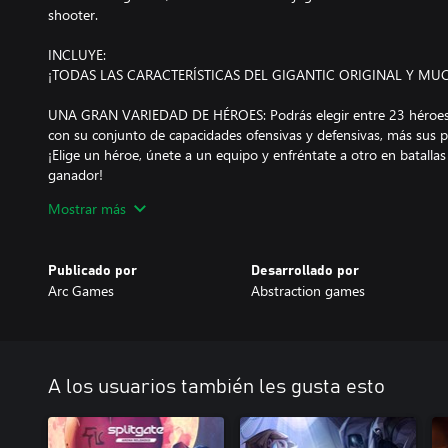
shooter.
INCLUYE:
¡TODAS LAS CARACTERÍSTICAS DEL GIGANTIC ORIGINAL Y MU
UNA GRAN VARIEDAD DE HÉROES: Podrás elegir entre 23 héroes o
con su conjunto de capacidades ofensivas y defensivas, más sus pr
¡Elige un héroe, únete a un equipo y enfréntate a otro en batallas
ganador!
Mostrar más
NUEVOS HÉROES:
ROLAND: Un hombre endurecido por el mundo que, a pesar de p
alcance sin igual.
Publicado por
Desarrollado por
KAJIR: Un felino de reflejos rapidísimos aficionado a las peleas call
Arc Games
Abstraction games
MAPAS EXTENSOS E INTRINCADOS: ¡Explora un mundo trepidante y
para combatir en amplios campos de batalla con la ayuda de los
NUEVOS MAPAS:
A los usuarios también les gusta esto
PICARO BAY: Un mapa costero con verticalidad, callejones angosto
batallas trepidantes.
HEAVEN’S WARD: Un distrito industrializado que alberga una vieja 