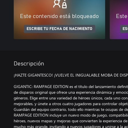
Este contenido está bloqueado
Este
ESCRIBE TU FECHA DE NACIMIENTO
ES
Descripción
¡HAZTE GIGANTESCO! ¡VUELVE EL INIGUALABLE MOBA DE DIS
GIGANTIC: RAMPAGE EDITION es el título del lanzamiento defin
de disparos original que ofrece una experiencia dinámica y emoc
géneros. Elige entre una variedad de héroes únicos, cada uno con
mejorables, y únete a otros cuatro jugadores para controlar objet
Guardián del equipo contrario, todo ello mientras te ocupas de d
RAMPAGE EDITION incluye un nuevo modo de juego, compatibilid
héroes, nuevos mapas y mejoras que convierten la experiencia d
mucho más grande, invitando a nuevos jugadores a unirse a la acc