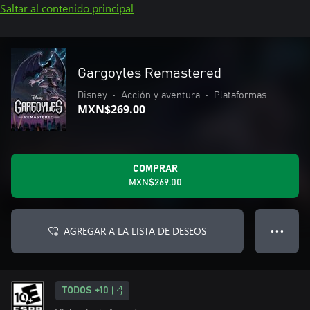
Saltar al contenido principal
Gargoyles Remastered
Disney
•
Acción y aventura
•
Plataformas
MXN$269.00
COMPRAR
MXN$269.00
AGREGAR A LA LISTA DE DESEOS
● ● ●
TODOS +10