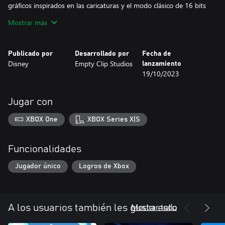
gráficos inspirados en las caricaturas y el modo clásico de 16 bits
del juego original.
Mostrar más
• Experiencia auténtica de Gárgolas: Revive la historia de Goliath
y la batalla de las Gárgolas contra el malvado Ojo de Odín, con
nuevas animaciones y efectos de sonido inspirados en la serie
Publicado por
Desarrollado por
Fecha de
animada de Gárgolas.
Disney
Empty Clip Studios
lanzamiento
• ¡Personaliza tu jugabilidad: domina el juego clásico con
19/10/2023
funciones modernas, incluyendo el rebobinado instantáneo,
presentaciones de pantalla ancha ¡y logros!
• Banda sonora remasterizada: Experimenta la banda sonora
Jugar con
original, remasterizada y mejorada para una aventura más
envolvente.
XBOX One
XBOX Series X|S
Funcionalidades
Jugador único
Logros de Xbox
Mostrar todo
A los usuarios también les gusta esto