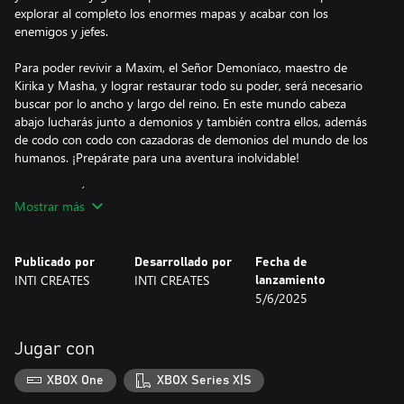
explorar al completo los enormes mapas y acabar con los
enemigos y jefes.
Para poder revivir a Maxim, el Señor Demoníaco, maestro de
Kirika y Masha, y lograr restaurar todo su poder, será necesario
buscar por lo ancho y largo del reino. En este mundo cabeza
abajo lucharás junto a demonios y también contra ellos, además
de codo con codo con cazadoras de demonios del mundo de los
humanos. ¡Prepárate para una aventura inolvidable!
■CARACTERÍSTICAS 1: ¡Corre una aventura en el enorme
Mostrar más
dominio demoníaco y revive a tus aliados!
Explora y reune objetos al tiempo que combates con mecánica
Publicado por
Desarrollado por
Fecha de
refinada y muy satisfactoria en esta aventura de acción de amplio
INTI CREATES
INTI CREATES
lanzamiento
abanico al más puro estilo «metroidvania».
5/6/2025
Tienes incontables combos y posibilidades que te aguardan
mientras exploras el dominio demoníaco con dos personajes que
podrás ir mejorando.
Jugar con
Busca pasadizos secretos, trampillas, y resuelve puzles por todo el
XBOX One
XBOX Series X|S
dominio demoníaco para recuperar los huesos espacridos de