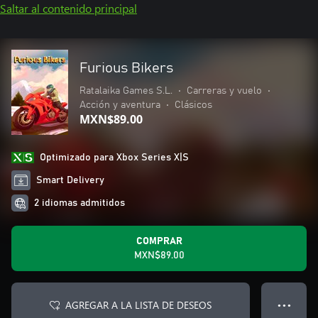
Saltar al contenido principal
Furious Bikers
Ratalaika Games S.L.
•
Carreras y vuelo
•
Acción y aventura
•
Clásicos
MXN$89.00
Optimizado para Xbox Series X|S
Smart Delivery
2 idiomas admitidos
COMPRAR
MXN$89.00
AGREGAR A LA LISTA DE DESEOS
● ● ●